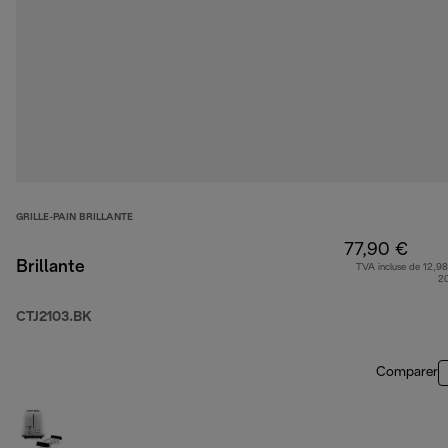
GRILLE-PAIN BRILLANTE
77,90 €
Brillante
TVA incluse de 12,98
2
CTJ2103.BK
Comparer