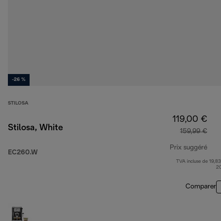
-26 %
STILOSA
119,00 €
Stilosa, White
159,99 €
Prix suggéré
EC260.W
TVA incluse de 19,83
prix
2
Comparer