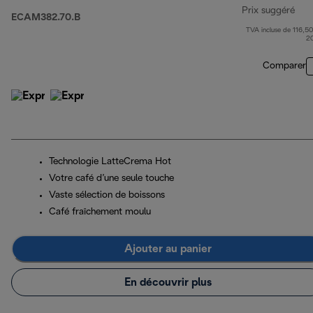
Prix suggéré
ECAM382.70.B
TVA incluse de 116,50
pri
2
Comparer
Technologie LatteCrema Hot
Votre café d’une seule touche
Vaste sélection de boissons
Café fraîchement moulu
Ajouter au panier
En découvrir plus