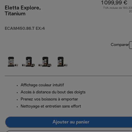
1 099,99 €
Eletta Explore,
TVA incluse de 183,33
2
Titanium
ECAM450.86.T EX:4
Comparer
Affichage couleur intuitif
Accès à distance du bout des doigts
Prenez vos boissons à emporter
Nettoyage et entretien sans effort
Ajouter au panier