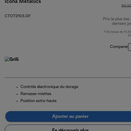
Icona Metallics
89,9
CTOT2103.GY
Prix le plus bas
derniers jo
TVA incluse de 13,33
2
Comparer
Contrôle électronique du dorage
Ramasse-miettes
Position extra-haute
Ajouter au panier
En découvrir plus