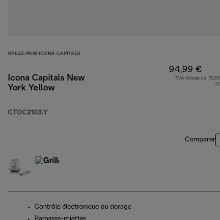
GRILLE-PAIN ICONA CAPITALS
94,99 €
Icona Capitals New
TVA incluse de 15,83
2
York Yellow
CTOC2103.Y
Comparer
Contrôle électronique du dorage
Ramasse-miettes