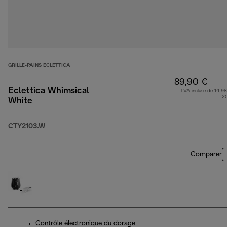
GRILLE-PAINS ECLETTICA
89,90 €
Eclettica Whimsical
TVA incluse de 14,98
2
White
CTY2103.W
Comparer
Contrôle électronique du dorage