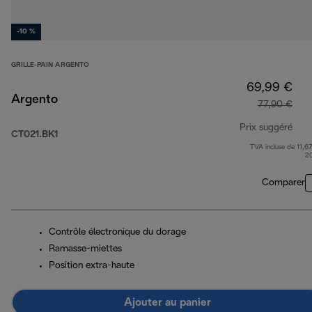
-10 %
GRILLE-PAIN ARGENTO
69,99 €
Argento
77,90 €
Prix suggéré
CT021.BK1
TVA incluse de 11,67
prix
2
Comparer
Contrôle électronique du dorage
Ramasse-miettes
Position extra-haute
Ajouter au panier