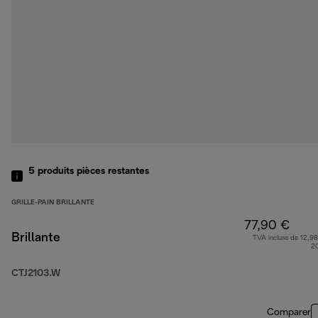
5
produits
pièces restantes
GRILLE-PAIN BRILLANTE
77,90 €
Brillante
TVA incluse de 12,98
2
CTJ2103.W
Comparer