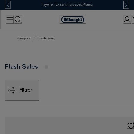
Skip
Payer en 3x sans frais avec Klarna
to
Content
Déclaration
d'accessibilité
Kampanj
Flash Sales
Flash Sales
Filtrer