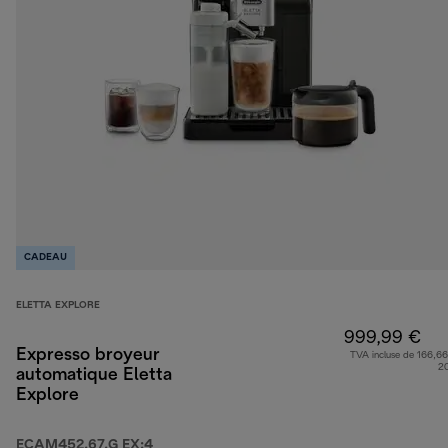
CADEAU
ELETTA EXPLORE
999,99 €
Expresso broyeur
TVA incluse de 166,66
2
automatique Eletta
Explore
ECAM452.67.G EX:4