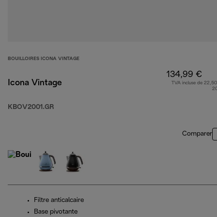
BOUILLOIRES ICONA VINTAGE
134,99 €
Icona Vintage
TVA incluse de 22,50
2
KBOV2001.GR
Comparer
Filtre anticalcaire
Base pivotante