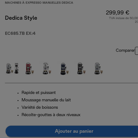
MACHINES À EXPRESSO MANUELLES DEDICA
299,99 €
Dedica Style
TVA incluse de 50,00
2
EC685.TB EX:4
Comparer
Rapide et puissant
Moussage manuelle du lait
Variété de boissons
Récolte-gouttes à deux niveaux
Ajouter au panier