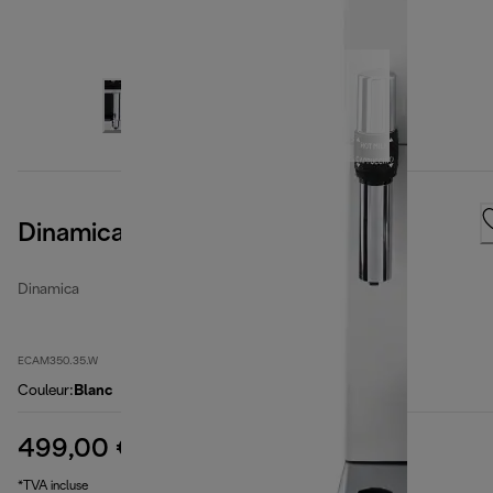
Dinamica, White
Dinamica
ECAM350.35.W
Couleur
:
Blanc
499,00 €
prix original 689,99 €
689,99 €
(-28 %)
*TVA incluse