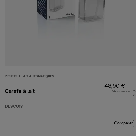
PICHETS À LAIT AUTOMATIQUES
48,90 €
Carafe à lait
TVA incluse de 8,15
2
DLSC018
Comparer