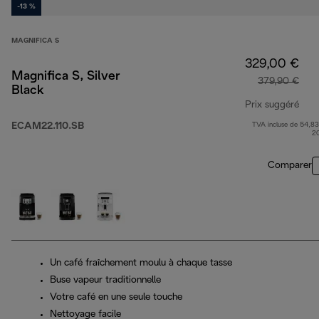
-13 %
MAGNIFICA S
329,00 €
Magnifica S, Silver
379,90 €
Black
Prix suggéré
ECAM22.110.SB
TVA incluse de 54,83
prix
2
Comparer
Un café fraîchement moulu à chaque tasse
Buse vapeur traditionnelle
Votre café en une seule touche
Nettoyage facile