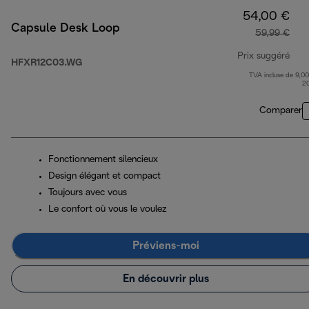
54,00 €
Capsule Desk Loop
59,99 €
Prix suggéré
HFXR12C03.WG
TVA incluse de 9,00
prix
2
Comparer
Fonctionnement silencieux
Design élégant et compact
Toujours avec vous
Le confort où vous le voulez
Préviens-moi
En découvrir plus