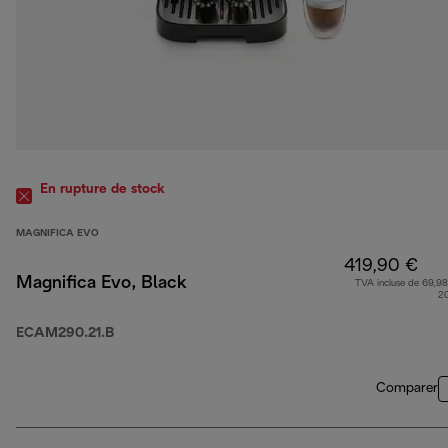
En rupture de stock
MAGNIFICA EVO
419,90 €
Magnifica Evo, Black
TVA incluse de 69,98
2
ECAM290.21.B
Comparer