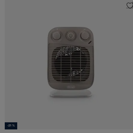
-21 %