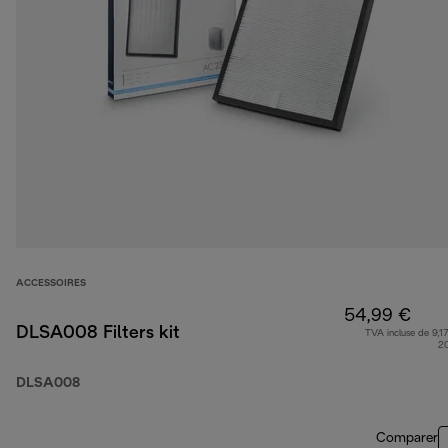
ACCESSOIRES
54,99 €
DLSA008 Filters kit
TVA incluse de 9,17
2
DLSA008
Comparer