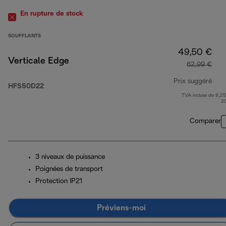
En rupture de stock
SOUFFLANTS
49,50 €
Verticale Edge
62,99 €
Prix suggéré
HFS50D22
TVA incluse de 8,25
prix
2
Comparer
3 niveaux de puissance
Poignées de transport
Protection IP21
Préviens-moi