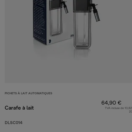
PICHETS À LAIT AUTOMATIQUES
64,90 €
Carafe à lait
TVA incluse de 10,82
2
DLSC014