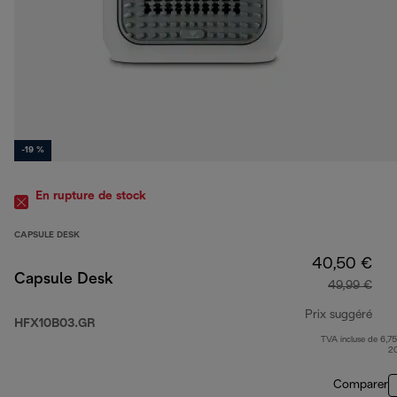
-19 %
En rupture de stock
CAPSULE DESK
40,50 €
Capsule Desk
49,99 €
Prix suggéré
HFX10B03.GR
TVA incluse de 6,75
prix
2
Comparer