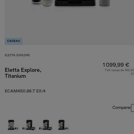
CADEAU
ELETTA EXPLORE
1 099,99 €
Eletta Explore,
TVA incluse de 183,33
2
Titanium
ECAM450.86.T EX:4
Comparer