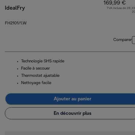
169,99 €
IdealFry
TVA incluse de 28,33
2
FH2101/1.W
Comparer
Technologie SHS rapide
Facile à secouer
Thermostat ajustable
Nettoyage facile
Ajouter au panier
En découvrir plus