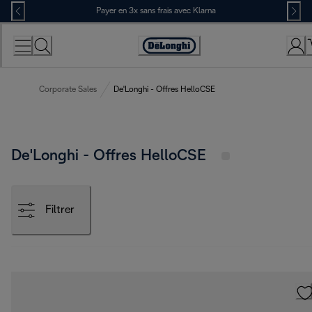
Skip
Payer en 3x sans frais avec Klarna
to
Content
Déclaration
d'accessibilité
Corporate Sales
De'Longhi - Offres HelloCSE
De'Longhi - Offres HelloCSE
Filtrer