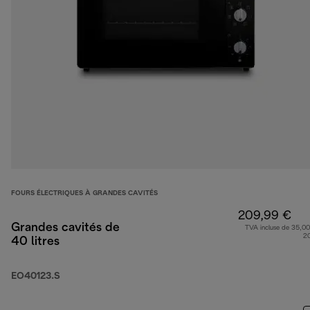
FOURS ÉLECTRIQUES À GRANDES CAVITÉS
209,99 €
Grandes cavités de
TVA incluse de 35,00
2
40 litres
EO40123.S