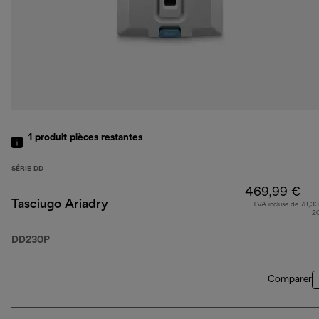
1
produit
pièces restantes
SÉRIE DD
469,99 €
Tasciugo Ariadry
TVA incluse de 78,33
2
DD230P
Comparer