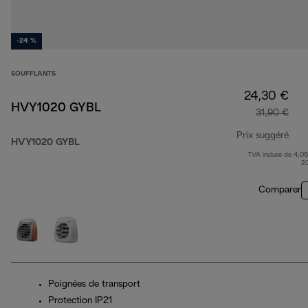
-24 %
SOUFFLANTS
24,30 €
HVY1020 GYBL
31,90 €
Prix suggéré
HVY1020 GYBL
TVA incluse de 4,05
prix
2
Comparer
Poignées de transport
Protection IP21