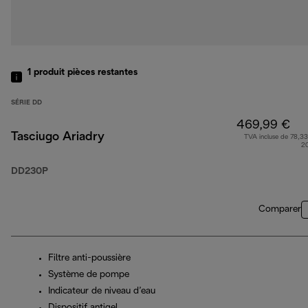
1
produit
pièces restantes
SÉRIE DD
469,99 €
Tasciugo Ariadry
TVA incluse de 78,33
2
DD230P
Comparer
Filtre anti-poussière
Système de pompe
Indicateur de niveau d’eau
Dispositif antigel