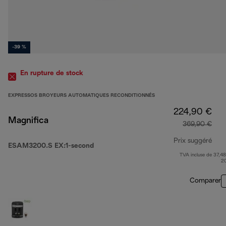
-39 %
En rupture de stock
EXPRESSOS BROYEURS AUTOMATIQUES RECONDITIONNÉS
224,90 €
Magnifica
369,90 €
Prix suggéré
ESAM3200.S EX:1-second
TVA incluse de 37,48
prix
2
Comparer