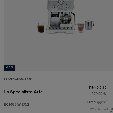
-28 %
LA SPECIALISTA ARTE
419,00 €
La Specialista Arte
579,99 €
Prix suggéré
EC9155.W EX:2
TVA incluse de 69,83
prix
2