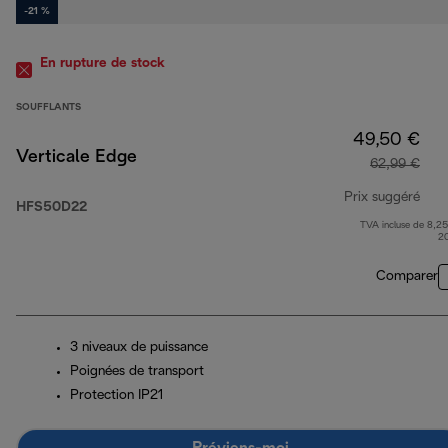
-21 %
En rupture de stock
SOUFFLANTS
49,50 €
Verticale Edge
62,99 €
Prix suggéré
HFS50D22
TVA incluse de 8,25
prix
2
Comparer
3 niveaux de puissance
Poignées de transport
Protection IP21