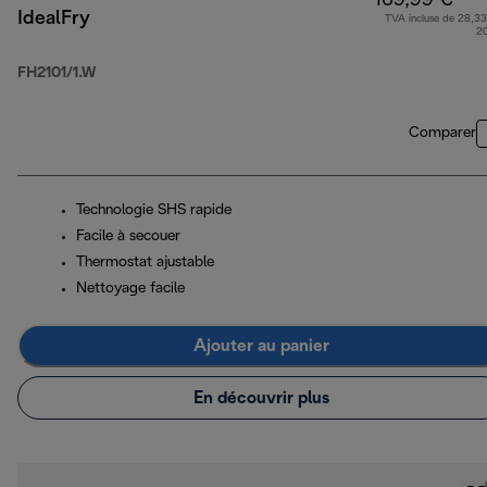
169,99 €
IdealFry
TVA incluse de 28,33
2
FH2101/1.W
Comparer
Technologie SHS rapide
Facile à secouer
Thermostat ajustable
Nettoyage facile
Ajouter au panier
En découvrir plus