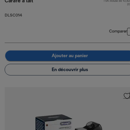
Carafe à lait
TVA incluse de 10,82
2
DLSC014
Comparer
Ajouter au panier
En découvrir plus