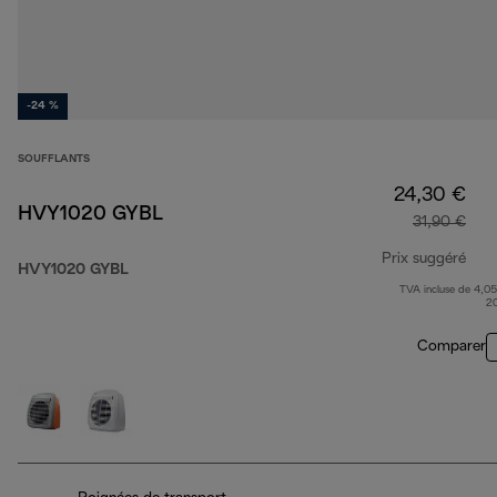
-24 %
SOUFFLANTS
24,30 €
HVY1020 GYBL
31,90 €
Prix suggéré
HVY1020 GYBL
TVA incluse de 4,05
prix
2
Comparer