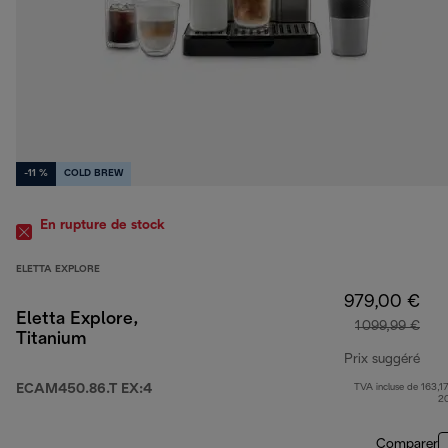
-11 %
COLD BREW
En rupture de stock
ELETTA EXPLORE
979,00 €
Eletta Explore,
1 099,99 €
Titanium
Prix suggéré
ECAM450.86.T EX:4
TVA incluse de 163,17
prix
2
Comparer