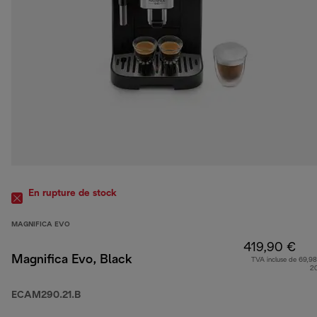
En rupture de stock
MAGNIFICA EVO
419,90 €
Magnifica Evo, Black
TVA incluse de 69,98
2
ECAM290.21.B