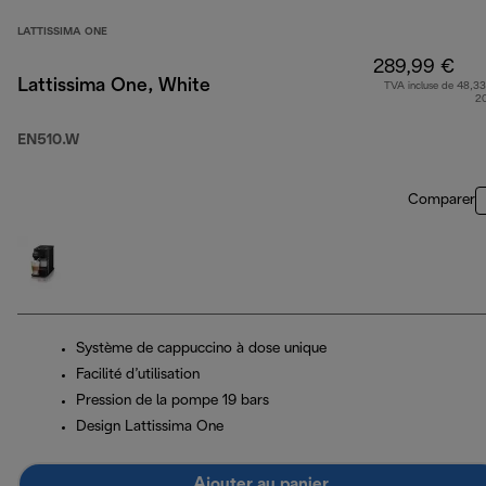
LATTISSIMA ONE
289,99 €
Lattissima One, White
TVA incluse de 48,33
2
EN510.W
Comparer
Système de cappuccino à dose unique
Facilité d’utilisation
Pression de la pompe 19 bars
Design Lattissima One
Ajouter au panier