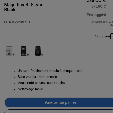
329,00 €
Magnifica S, Silver
379,90 €
Black
Prix suggéré
ECAM22.110.SB
TVA incluse de 54,83
prix
2
Comparer
Un café fraîchement moulu à chaque tasse
Buse vapeur traditionnelle
Votre café en une seule touche
Nettoyage facile
Ajouter au panier