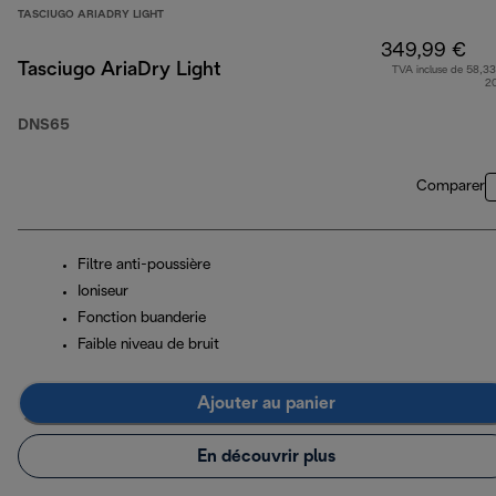
TASCIUGO ARIADRY LIGHT
349,99 €
Tasciugo AriaDry Light
TVA incluse de 58,33
2
DNS65
Comparer
Filtre anti-poussière
Ioniseur
Fonction buanderie
Faible niveau de bruit
Ajouter au panier
En découvrir plus