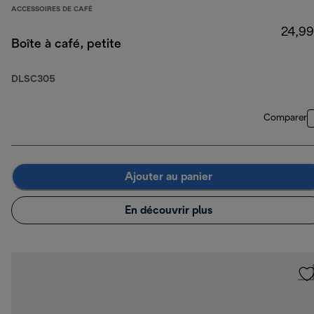
ACCESSOIRES DE CAFÉ
24,99
Boîte à café, petite
DLSC305
Comparer
Ajouter au panier
En découvrir plus