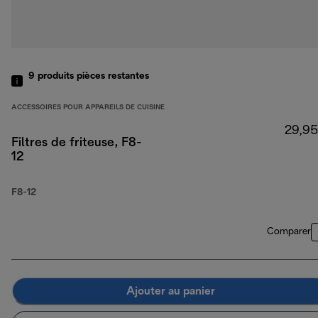
9
produits
pièces restantes
ACCESSOIRES POUR APPAREILS DE CUISINE
29,95
Filtres de friteuse, F8-
12
F8-12
Comparer
Ajouter au panier