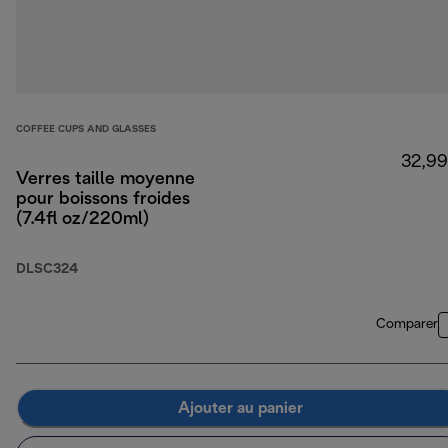
COFFEE CUPS AND GLASSES
32,99
Verres taille moyenne
pour boissons froides
(7.4fl oz/220ml)
DLSC324
Comparer
Ajouter au panier