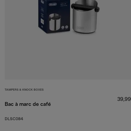
TAMPERS & KNOCK BOXES
39,99
Bac à marc de café
DLSC084