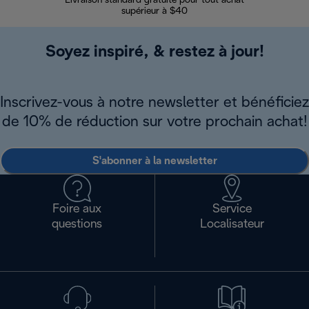
Livraison standard gratuite pour tout achat
Enregi
supérieur à $40
Soyez inspiré, & restez à jour!
Inscrivez-vous à notre newsletter et bénéficiez
de 10% de réduction sur votre prochain achat!
S'abonner à la newsletter
Foire aux
Service
questions
Localisateur