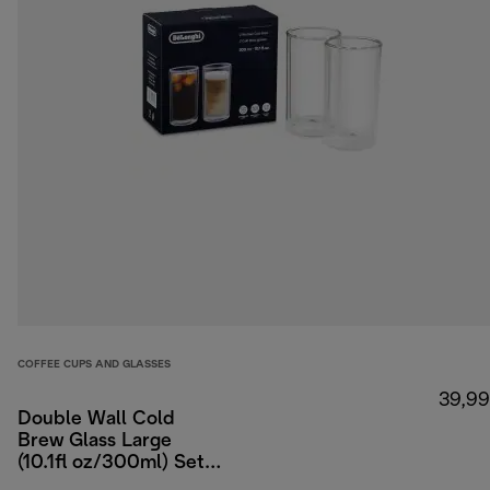
COFFEE CUPS AND GLASSES
39,99
Double Wall Cold
Brew Glass Large
(10.1fl oz/300ml) Set
of 2