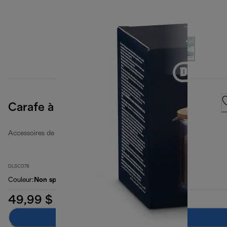
Carafe à Café à double paroi
Accessoires de café
DLSC078
Couleur
:
Non spécifié
49,99 $
Ajouter au panier