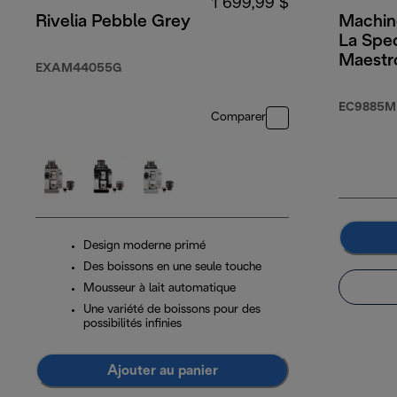
1 699,99 $
Rivelia Pebble Grey
Machin
La Spec
Maestr
EXAM44055G
Brew
EC9885M
Comparer
Design moderne primé
Des boissons en une seule touche
Mousseur à lait automatique
Une variété de boissons pour des
possibilités infinies
Ajouter au panier