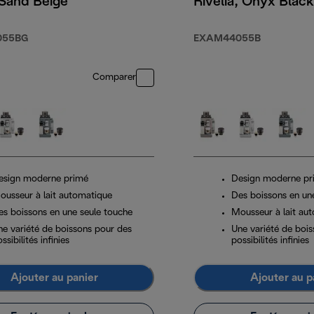
 Sand Beige
Rivelia, Onyx Black
055BG
EXAM44055B
Comparer
esign moderne primé
Design moderne pr
ousseur à lait automatique
Des boissons en un
es boissons en une seule touche
Mousseur à lait au
ne variété de boissons pour des
Une variété de boi
ssibilités infinies
possibilités infinies
Ajouter au panier
Ajouter au p