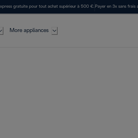
express gratuite pour tout achat supérieur à 500 €.
Payer en 3x sans frais 
More appliances