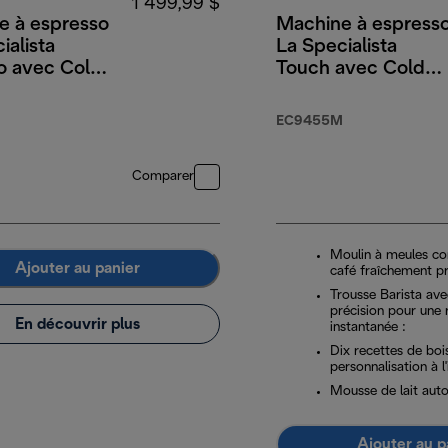
1 499,99 $
e à espresso
Machine à espress
ialista
La Specialista
o avec Cold
Touch avec Cold
Brew
EC9455M
Comparer
Moulin à meules co
Ajouter au panier
café fraîchement p
Trousse Barista ave
précision pour une 
En découvrir plus
instantanée :
Dix recettes de boi
personnalisation à l'
Mousse de lait aut
Ajouter au p