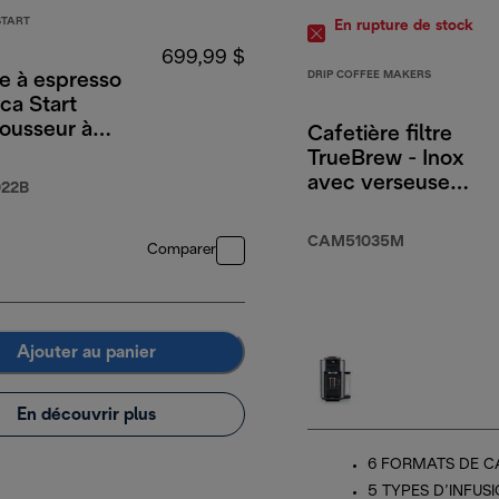
START
En rupture de stock
699,99 $
DRIP COFFEE MAKERS
e à espresso
ca Start
ousseur à
Cafetière filtre
nuel
TrueBrew - Inox
avec verseuse
22B
isotherme
CAM51035M
CAM51035M
Comparer
Ajouter au panier
En découvrir plus
6 FORMATS DE C
5 TYPES D’INFUS