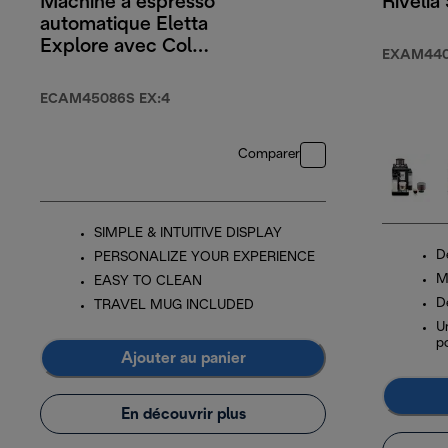
Machine à espresso
Rivelia
automatique Eletta
Explore avec Cold
EXAM44
Brew
ECAM45086S EX:4
Comparer
SIMPLE & INTUITIVE DISPLAY
D
PERSONALIZE YOUR EXPERIENCE
M
EASY TO CLEAN
D
TRAVEL MUG INCLUDED
U
po
Ajouter au panier
En découvrir plus