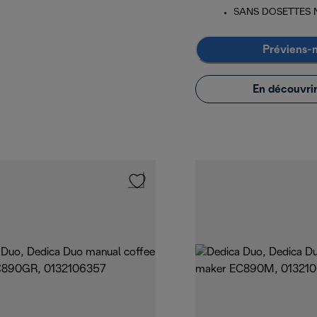
SANS DOSETTES N
Préviens-
En découvrir