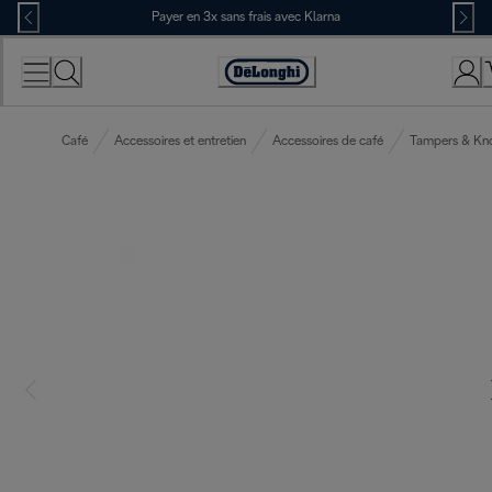
Skip
Payer en 3x sans frais avec Klarna
to
Content
Déclaration
d'accessibilité
Café
Accessoires et entretien
Accessoires de café
Tampers & Kn