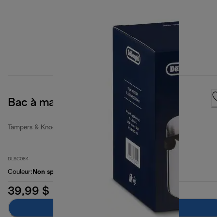
Bac à marc de café
Tampers & Knock Boxes
DLSC084
Couleur
:
Non spécifié
39,99 $
Ajouter au panier