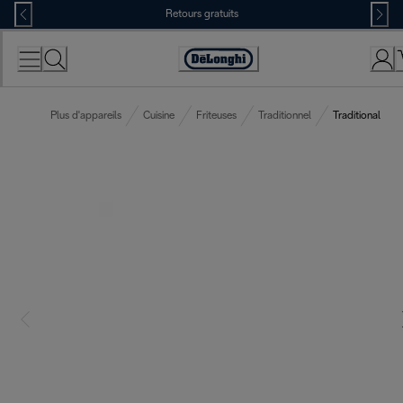
Skip
Retours gratuits
to
Content
Déclaration
d'accessibilité
Plus d'appareils
Cuisine
Friteuses
Traditionnel
Traditional