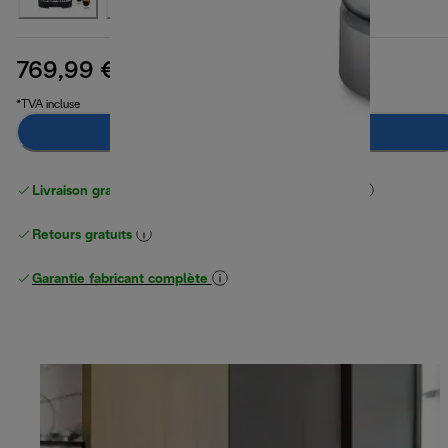
769,99 €
prix original 799,99 €
799,99 €
(-4 %)
*TVA incluse
Ajouter au panier
Livraison gratuite standard
standard à partir de 49 €
Retours gratuits
Garantie fabricant complète