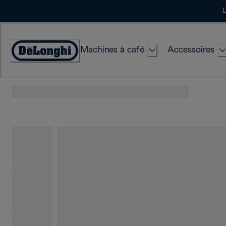
Skip
L
to
Content
Machines à café
Accessoires
Déclaration
d'accessibilité