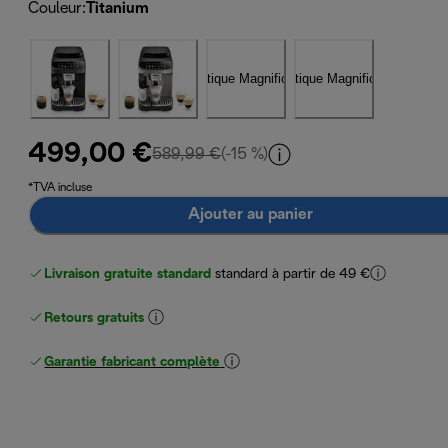
Couleur
:
Titanium
499,00 €
prix original 589,99 €
589,99 €
(-15 %)
*TVA incluse
Ajouter au panier
Livraison gratuite standard
standard à partir de 49 €
Retours gratuits
Garantie fabricant complète