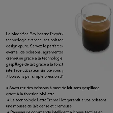
La Magnifica Evo incarne l’expérience De’Longhi avec sa
technologie avancée, ses boissons authentiques et son
design épuré. Servez le parfait expresso italien et un large
éventail de boissons, agrémentées d’une mousse de lait
crémeuse grâce à la technologie LatteCrema Hot, sans
gaspillage de lait grâce à la fonction MyLatte. Son
interface utilisateur simple vous permet de choisir parmi
7 boissons par simple pression d’une touche.
• Savourez des boissons à base de lait sans gaspillage
grâce à la fonction MyLatte
• La technologie LatteCrema Hot garantit à vos boissons
une mousse de lait dense et crémeuse
• Panneau de commande intelligent à icônes tactiles en