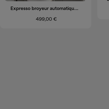
Expresso broyeur automatique Magnifica Evo ECAM290.81.TB EX:1
499,00 €