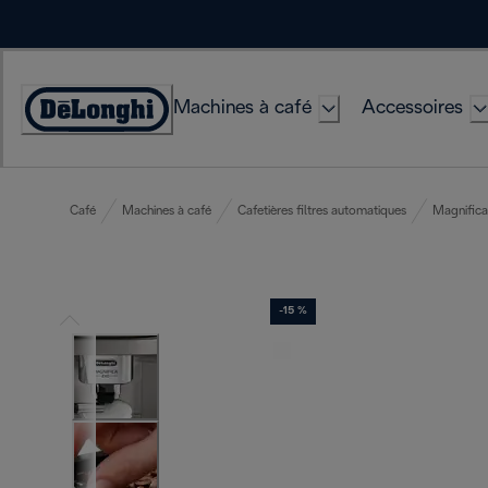
Skip
to
Content
Machines à café
Accessoires
Déclaration
d'accessibilité
Café
Machines à café
Cafetières filtres automatiques
Magnifica
-15 %