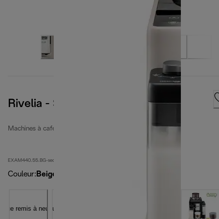
Rivelia - Sand Beige
Machines à café entièrement automatiques rénovées
EXAM440.55.BG-second
Couleur
:
Beige