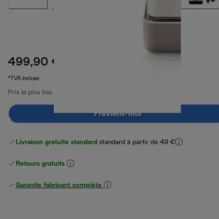
499,90 €
prix original 799,90 €
799,90 €
(-38 %)
*TVA incluse
Prix le plus bas 30 derniers jours
499,90 €
Préviens-moi
Livraison gratuite standard
standard à partir de 49 €
Retours gratuits
Garantie fabricant complète