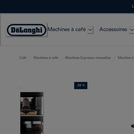
Skip
L
to
Content
Machines à café
Accessoires
Déclaration
d'accessibilité
Café
Machines à café
Machines Expresso manuelles
Machine à
-22 %