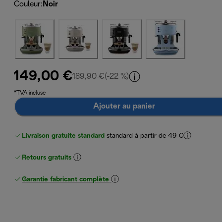
Couleur
:
Noir
149,00 €
prix original 189,90 €
189,90 €
(-22 %)
*TVA incluse
Ajouter au panier
Livraison gratuite standard
standard à partir de 49 €
Retours gratuits
Garantie fabricant complète