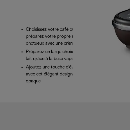
Choisissez votre café ou capsule préféré et
préparez votre propre expresso riche et
onctueux avec une crème parfaite
Préparez un large choix de boissons à base de
lait grâce à la buse vapeur cappuccino
Ajoutez une touche d'élégance à votre cuisine
avec cet élégant design Icona Vintage noir
opaque