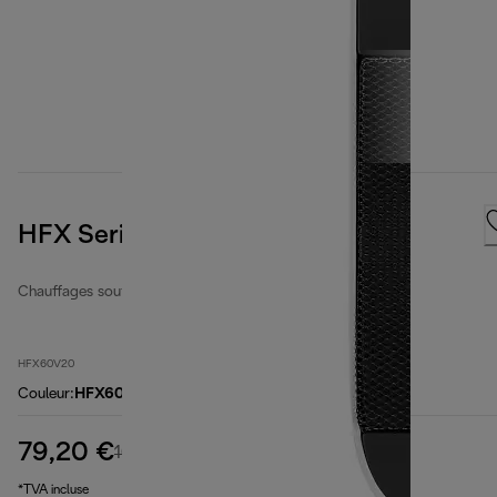
HFX Series
Chauffages soufflants céramique
HFX60V20
Couleur
:
HFX60V20
79,20 €
prix original 104,90 €
104,90 €
(-24 %)
*TVA incluse