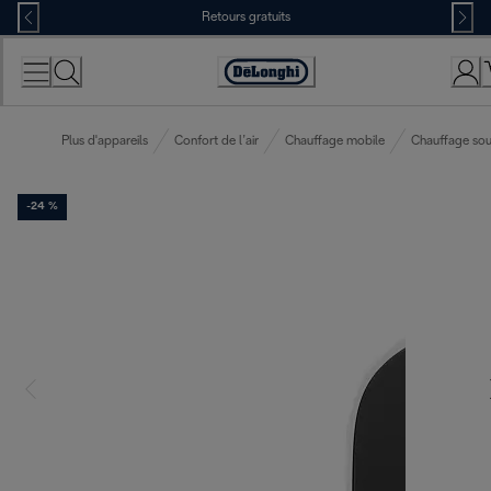
Skip
Retours gratuits
to
Content
Déclaration
d'accessibilité
Plus d'appareils
Confort de l’air
Chauffage mobile
Chauffage sou
-24 %