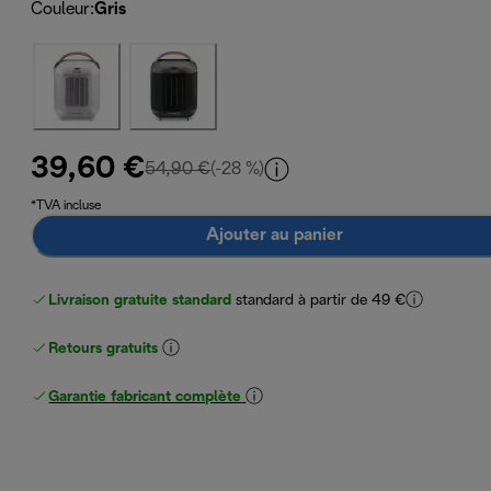
Couleur
:
Gris
39,60 €
prix original 54,90 €
54,90 €
(-28 %)
*TVA incluse
Ajouter au panier
Livraison gratuite standard
standard à partir de 49 €
Retours gratuits
Garantie fabricant complète