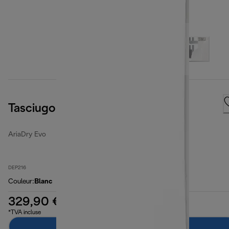
Tasciugo AriadDry Evo
AriaDry Evo
DEP216
Couleur
:
Blanc
329,90 €
*TVA incluse
Ajouter au panier