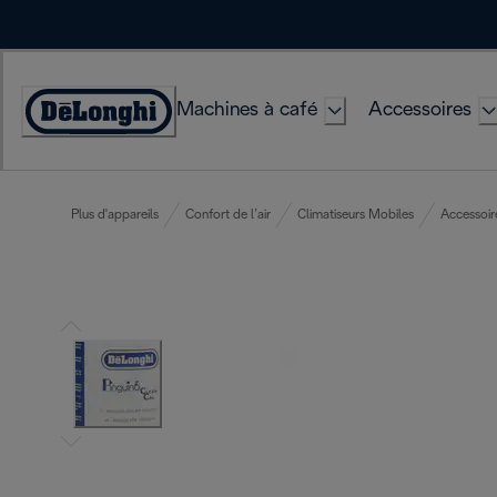
Skip
to
Content
Machines à café
Accessoires
Déclaration
d'accessibilité
Plus d'appareils
Confort de l’air
Climatiseurs Mobiles
Accessoir