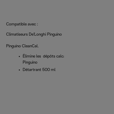
Compatible avec :
Climatiseurs De'Longhi Pinguino
Pinguino CleanCal.
Élimine les dépôts calcaires pour les climatiseurs
Pinguino
Détartrant 500 ml