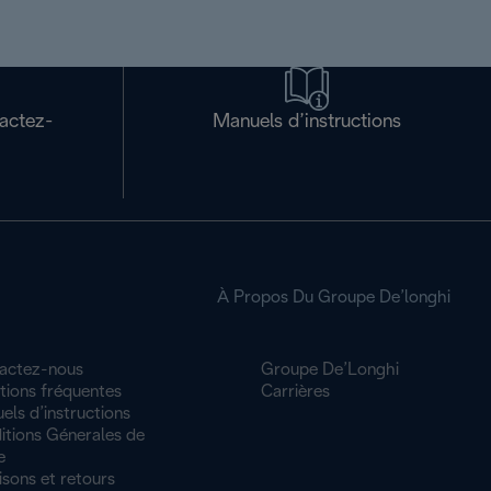
tactez-
Manuels d’instructions
À Propos Du Groupe De’longhi
actez-nous
Groupe De’Longhi
tions fréquentes
Carrières
ls d’instructions
itions Génerales de
e
isons et retours