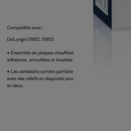
Compatible avec :
De'Longhi SW12, SW13
• Ensemble de plaques chauffantes à sandwichs anti-
adhésives, amovibles et lavables en lave-vaisselle
• Les sandwichs sortent parfaitement dorés et fermés,
avec des reliefs en diagonale pour les couper facilement
en deux.