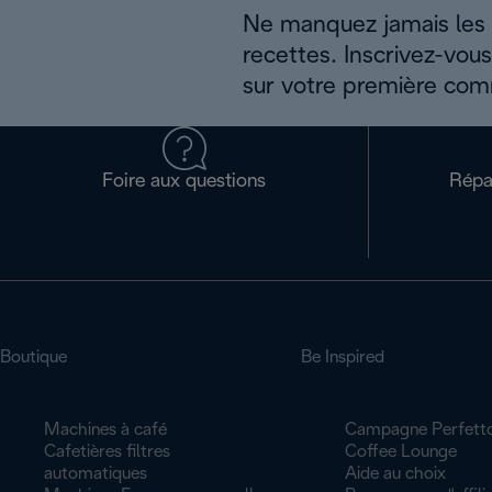
Ne manquez jamais les a
recettes. Inscrivez-vou
sur votre première co
Foire aux questions
Répa
Boutique
Be Inspired
Machines à café
Campagne Perfett
Cafetières filtres
Coffee Lounge
automatiques
Aide au choix