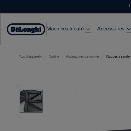
Skip
L
to
Content
Machines à café
Accessoires
Déclaration
d'accessibilité
Plus d'appareils
Cuisine
Accessoires de cuisine
Plaques à sandw