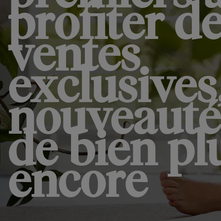
profiter d
ventes
exclusives
nouveauté
de bien pl
encore