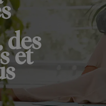
es
, des
s et
us