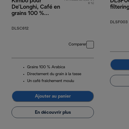
Kimbo pour
DLSF00
6 %)
De’Longhi, Café en
filterin
grains 100 %
Arabica, 250 g
DLSF003
DLSC612
Comparer
Grains 100 % Arabica
Directement du grain à la tasse
Un café fraîchement moulu
Ajouter au panier
En découvrir plus