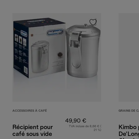
ACCESSOIRES À CAFÉ
GRAINS DE C
49,90 €
Récipient pour
Kimbo 
TVA incluse de 8,66 € (
21 %)
café sous vide
De’Long