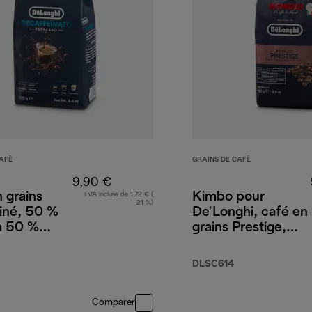
AFÈ
GRAINS DE CAFÈ
9,90 €
 grains
Kimbo pour
TVA incluse de 1,72 € (
21 %)
iné, 50 %
De’Longhi, café en
a 50 %
grains Prestige,
a, 250 g
65 % Arabica
35 % Robusta,
DLSC614
250 g
Comparer