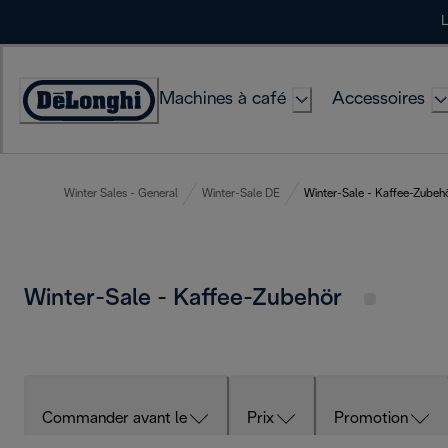
Skip
L
to
Content
Machines à café
Accessoires
Déclaration
d'accessibilité
Winter Sales - General
Winter-Sale DE
Winter-Sale - Kaffee-Zubeh
Winter-Sale - Kaffee-Zubehör
Commander avant le
Prix
Promotion