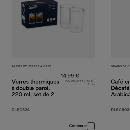
TASSES ET VERRES À CAFÉ
GRAINS DE C
14,99 €
Verres thermiques
Café en
TVA incluse de 2,60 € (
21 %)
à double paroi,
Décafé
220 ml, set de 2
Arabic
Robust
DLSC324
DLSC603
Comparer