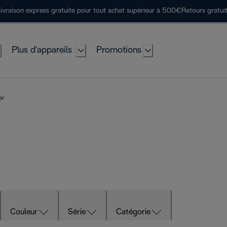
ivraison express gratuite pour tout achat supérieur à 500€
Retours gratui
Plus d'appareils
Promotions
ör
Couleur
Série
Catégorie