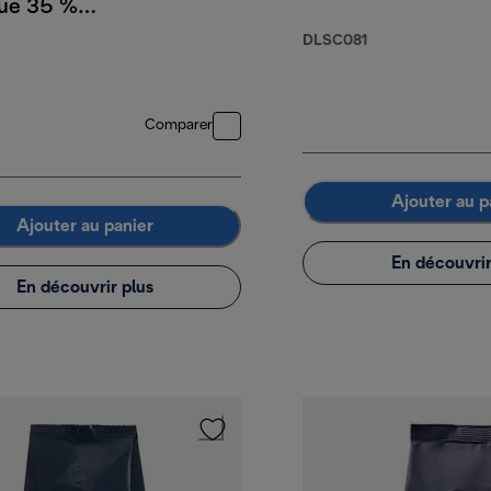
que 35 %
a 65 %
DLSC081
, 1 kg
Comparer
Ajouter au p
Ajouter au panier
En découvrir
En découvrir plus