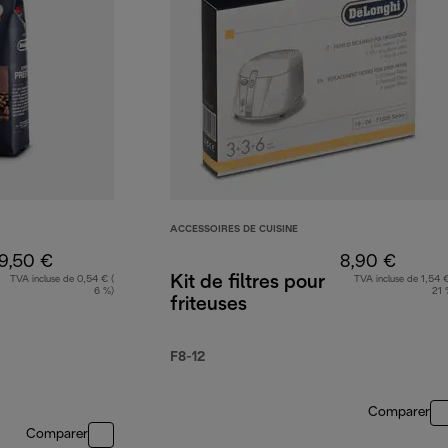
ACCESSOIRES DE CUISINE
9,50 €
8,90 €
Kit de filtres pour
TVA incluse de 0,54 € (
TVA incluse de 1,54 €
6 %)
21 
friteuses
F8-12
Comparer
Comparer