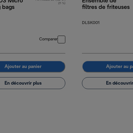
3 Micro
Ensemble de
21 %)
g bags
filtres de friteuses
DLSK001
Comparer
Ajouter au panier
Ajouter au p
En découvrir plus
En découvrir