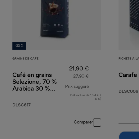
-22 %
GRAINS DE CAFÈ
PICHETS À L
21,90 €
Café en grains
Carafe à
27,90 €
Selezione, 70 %
Prix suggéré
Arabica 30 %
DLSC006
Robusta, 1 kg
TVA incluse de 1,24 € (
prix original 27,90 €
6 %)
DLSC617
Comparer