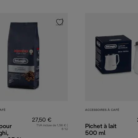
AFÈ
ACCESSOIRES À CAFÉ
27,50 €
pour
Pichet à lait
TVA incluse de 1,56 € (
6 %)
hi,
500 ml