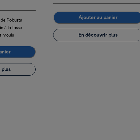
Ajouter au panier
t de Robusta
n à la tasse
En découvrir plus
t moulu
anier
 plus