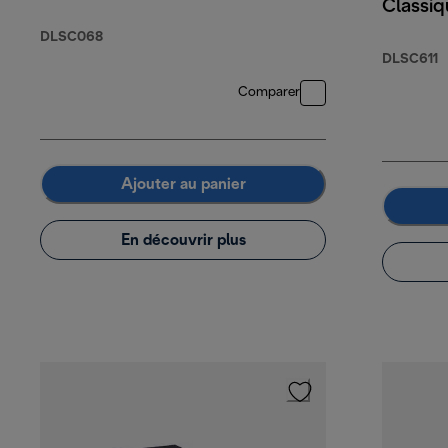
Classi
Arabic
DLSC068
Robusta
DLSC611
Comparer
Ajouter au panier
En découvrir plus