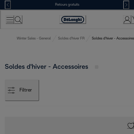
Skip
Retours gratuits
to
Content
Déclaration
d'accessibilité
Winter Sales - General
Soldes d'hiver FR
Soldes d'hiver - Accessoire
Soldes d'hiver - Accessoires
Filtrer