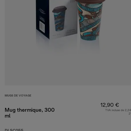
MUGS DE VOYAGE
12,90 €
Mug thermique, 300
TVA incluse de 2,24
2
ml
DLSC055