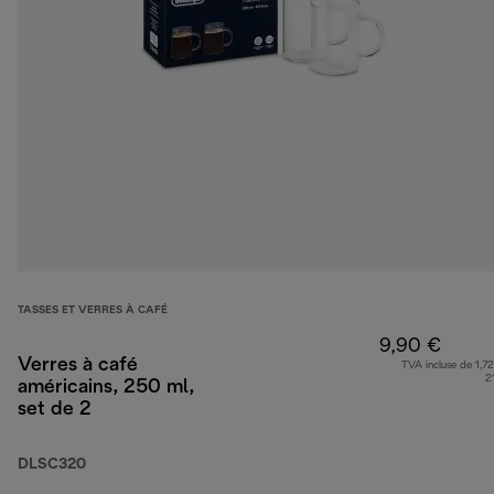
TASSES ET VERRES À CAFÉ
9,90 €
Verres à café
TVA incluse de 1,72
2
américains, 250 ml,
set de 2
DLSC320