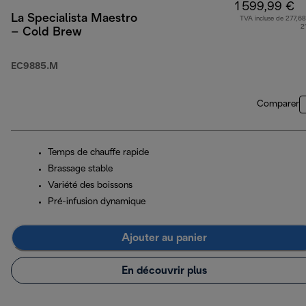
1 599,99 €
La Specialista Maestro
TVA incluse de 277,68
2
– Cold Brew
EC9885.M
Comparer
Temps de chauffe rapide
Brassage stable
Variété des boissons
Pré-infusion dynamique
Ajouter au panier
En découvrir plus