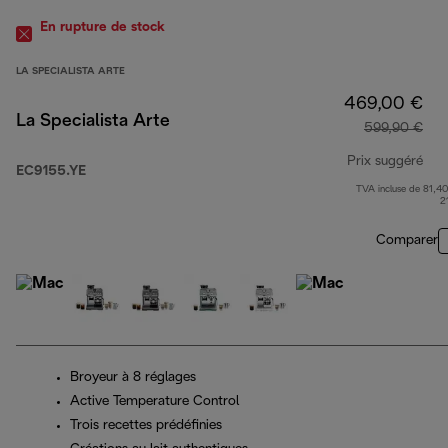
En rupture de stock
LA SPECIALISTA ARTE
469,00 €
La Specialista Arte
599,90 €
Prix suggéré
EC9155.YE
TVA incluse de 81,40
pri
2
Comparer
Broyeur à 8 réglages
Active Temperature Control
Trois recettes prédéfinies