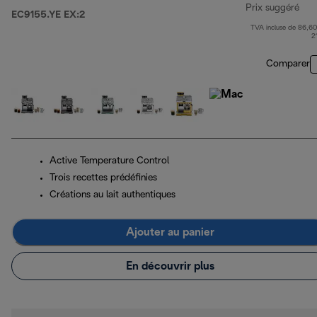
Prix suggéré
EC9155.YE EX:2
TVA incluse de 86,60
pri
2
Comparer
Active Temperature Control
Trois recettes prédéfinies
Créations au lait authentiques
Ajouter au panier
En découvrir plus