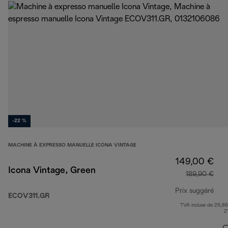
-22 %
MACHINE À EXPRESSO MANUELLE ICONA VINTAGE
149,00 €
Icona Vintage, Green
189,90 €
Prix suggéré
ECOV311.GR
TVA incluse de 25,86
prix
2