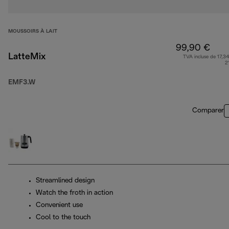
MOUSSOIRS À LAIT
99,90 €
LatteMix
TVA incluse de 17,34
2
EMF3.W
Comparer
Streamlined design
Watch the froth in action
Convenient use
Cool to the touch