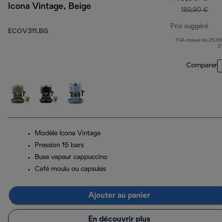
Icona Vintage, Beige
189,90 €
Prix suggéré
ECOV311.BG
TVA incluse de 25,86
prix
2
Comparer
Modèle Icona Vintage
Pression 15 bars
Buse vapeur cappuccino
Café moulu ou capsules
Ajouter au panier
En découvrir plus