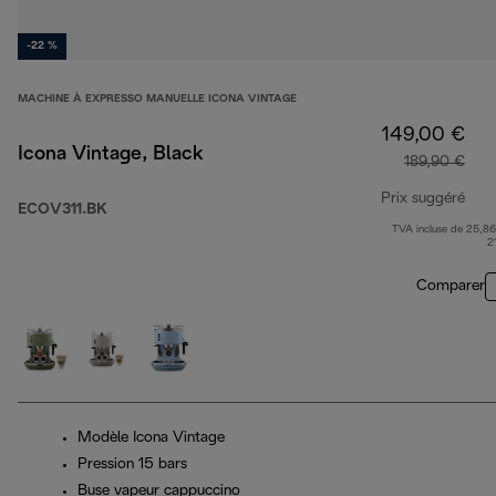
-22 %
MACHINE À EXPRESSO MANUELLE ICONA VINTAGE
149,00 €
Icona Vintage, Black
189,90 €
Prix suggéré
ECOV311.BK
TVA incluse de 25,86
prix
2
Comparer
Modèle Icona Vintage
Pression 15 bars
Buse vapeur cappuccino