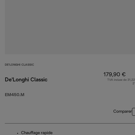
DE'LONGHI CLASSIC
179,90 €
De'Longhi Classic
TVA incluse de 31,22
2
EM450.M
Comparer
Chauffage rapide