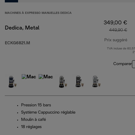
MACHINES À EXPRESSO MANUELLES DEDICA
349,00 €
Dedica, Metal
449,90 €
Prix suggéré
ECKG6821.M
TVA incluse de 60,57
pri
2
Comparer
Pression 15 bars
Système Cappuccino réglable
Moulin à café
18 réglages