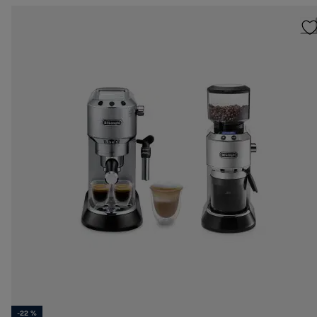
-22 %