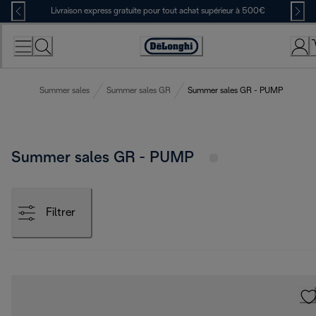
Skip
Livraison express gratuite pour tout achat supérieur à 500€
to
Content
Déclaration
d'accessibilité
Summer sales
Summer sales GR
Summer sales GR - PUMP
Summer sales GR - PUMP
Filtrer