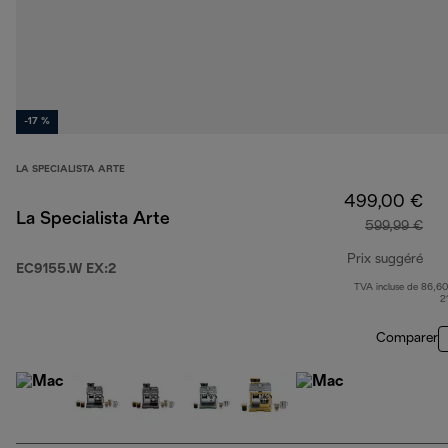
-17 %
LA SPECIALISTA ARTE
499,00 €
La Specialista Arte
599,99 €
Prix suggéré
EC9155.W EX:2
TVA incluse de 86,60
pri
2
Comparer