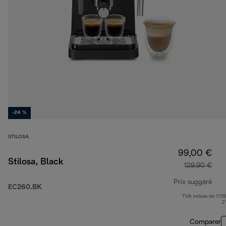
-24 %
STILOSA
99,00 €
Stilosa, Black
129,90 €
Prix suggéré
EC260.BK
TVA incluse de 17,18
prix
2
Comparer