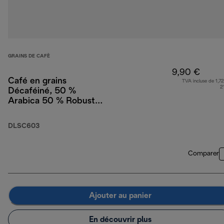
GRAINS DE CAFÈ
9,90 €
Café en grains
TVA incluse de 1,72
2
Décaféiné, 50 %
Arabica 50 % Robusta,
250 g
DLSC603
Comparer
Ajouter au panier
En découvrir plus