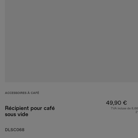
ACCESSOIRES À CAFÉ
49,90 €
Récipient pour café
TVA incluse de 8,66
2
sous vide
DLSC068