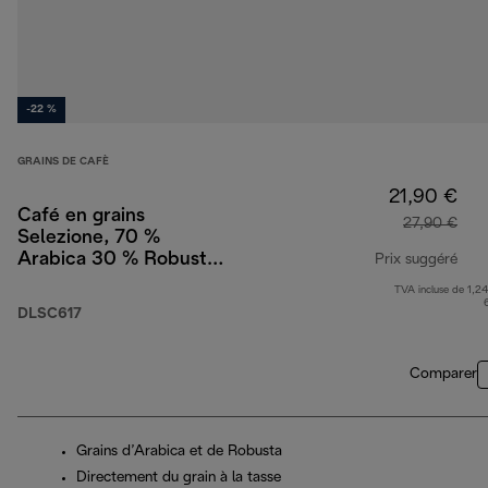
-22 %
GRAINS DE CAFÈ
21,90 €
Café en grains
27,90 €
Selezione, 70 %
Arabica 30 % Robusta,
Prix suggéré
1 kg
TVA incluse de 1,24
prix
DLSC617
Comparer
Grains d’Arabica et de Robusta
Directement du grain à la tasse