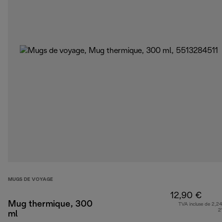
MUGS DE VOYAGE
12,90 €
Mug thermique, 300
TVA incluse de 2,24
2
ml