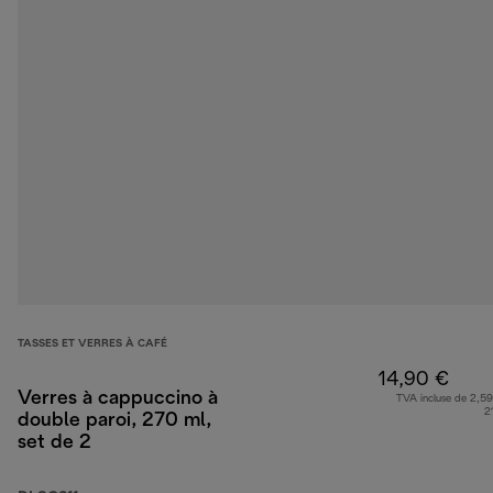
TASSES ET VERRES À CAFÉ
14,90 €
Verres à cappuccino à
TVA incluse de 2,59
2
double paroi, 270 ml,
set de 2