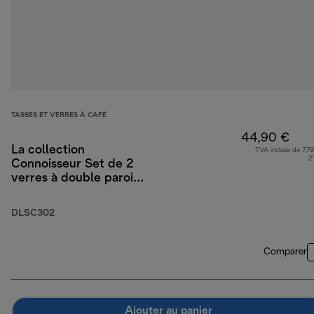
TASSES ET VERRES À CAFÉ
44,90 €
La collection
TVA incluse de 7,79
2
Connoisseur Set de 2
verres à double paroi
pour espresso, 2
verres à cappuccino et
DLSC302
2 verres à
lattemacchiato
Comparer
Ajouter au panier