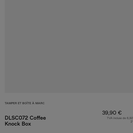
TAMPER ET BOÎTE À MARC
39,90 €
DLSC072 Coffee
TVA incluse de 6,92
2
Knock Box