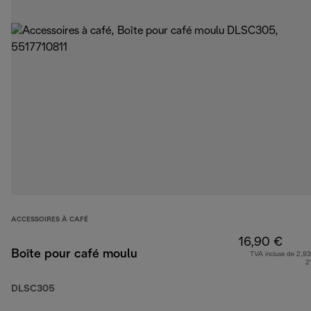
ACCESSOIRES À CAFÉ
16,90 €
Boîte pour café moulu
TVA incluse de 2,93
2
DLSC305