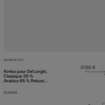
GRAINS DE CAFÈ
27,50 €
Kimbo pour De’Longhi,
TVA incluse de 1,56
Classique 35 %
Arabica 65 % Robusta,
1 kg
DLSC611