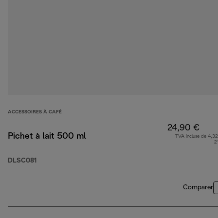
ACCESSOIRES À CAFÉ
24,90 €
Pichet à lait 500 ml
TVA incluse de 4,32
2
DLSC081
Comparer