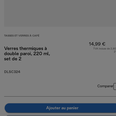
TASSES ET VERRES À CAFÉ
14,99 €
Verres thermiques à
TVA incluse de 2,60
2
double paroi, 220 ml,
set de 2
DLSC324
Comparer
Ajouter au panier