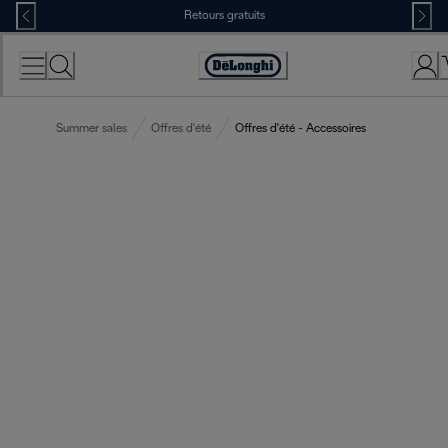
Skip
Retours gratuits
to
Content
Déclaration
d'accessibilité
Summer sales
Offres d'été
Offres d'été - Accessoires