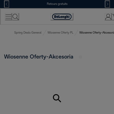
Skip
Retours gratuits
to
Content
Déclaration
d'accessibilité
Spring Deals General
Wiosenne Oferty PL
Wiosenne Oferty-Akcesori
Wiosenne Oferty-Akcesoria