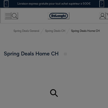
Skip
Livraison express gratuite pour tout achat supérieur à 500€
to
Content
Déclaration
d'accessibilité
Spring Deals General
Spring Deals CH
Spring Deals Home CH
Spring Deals Home CH