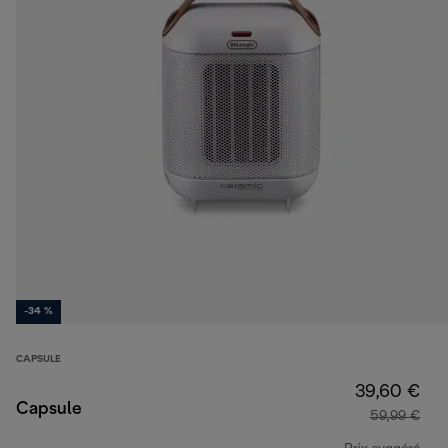
-34 %
CAPSULE
39,60 €
Capsule
59,99 €