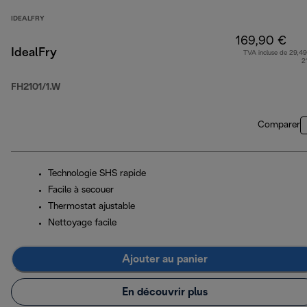
IDEALFRY
169,90 €
IdealFry
TVA incluse de 29,49
2
FH2101/1.W
Comparer
Technologie SHS rapide
Facile à secouer
Thermostat ajustable
Nettoyage facile
Ajouter au panier
En découvrir plus