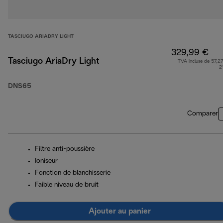
TASCIUGO ARIADRY LIGHT
329,99 €
Tasciugo AriaDry Light
TVA incluse de 57,27
2
DNS65
Comparer
Filtre anti-poussière
Ioniseur
Fonction de blanchisserie
Faible niveau de bruit
Ajouter au panier