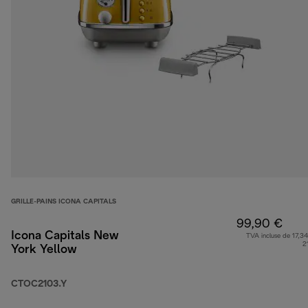
GRILLE-PAINS ICONA CAPITALS
99,90 €
Icona Capitals New
TVA incluse de 17,34
2
York Yellow
CTOC2103.Y