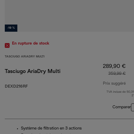
-19 %
En rupture de stock
TASCIUGO ARIADRY MULTI
289,90 €
Tasciugo AriaDry Multi
359,99 €
Prix suggéré
DEXD216RF
TVA incluse de 50,31
prix
2
Comparer
Système de filtration en 3 actions