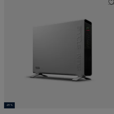
-21 %