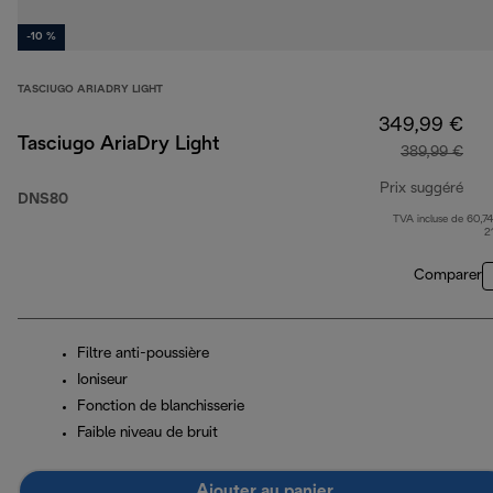
-10 %
TASCIUGO ARIADRY LIGHT
349,99 €
Tasciugo AriaDry Light
389,99 €
Prix suggéré
DNS80
TVA incluse de 60,74
prix
2
Comparer
Filtre anti-poussière
Ioniseur
Fonction de blanchisserie
Faible niveau de bruit
Ajouter au panier