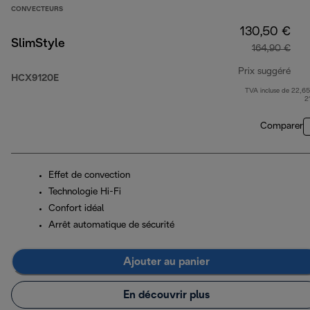
CONVECTEURS
130,50 €
SlimStyle
164,90 €
Prix suggéré
HCX9120E
TVA incluse de 22,65
prix
2
Comparer
Effet de convection
Technologie Hi-Fi
Confort idéal
Arrêt automatique de sécurité
Ajouter au panier
En découvrir plus