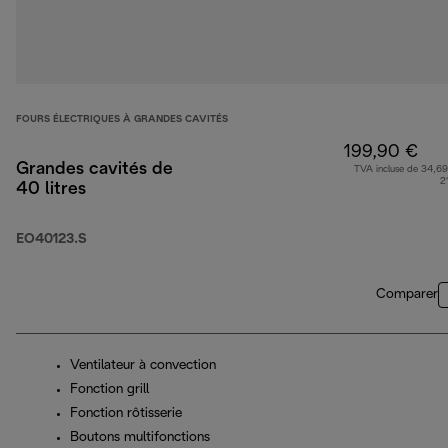
FOURS ÉLECTRIQUES À GRANDES CAVITÉS
199,90 €
Grandes cavités de
TVA incluse de 34,69
2
40 litres
EO40123.S
Comparer
Ventilateur à convection
Fonction grill
Fonction rôtisserie
Boutons multifonctions