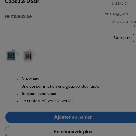
Capsule Desk
58,90 €
Prix suggéré
HFX10B03.GR
TVA incluse de 7,03
prix
2
Comparer
Silencieux
Une consommation énergétique plus faible
Toujours avec vous
Le confort où vous le voulez
Ajouter au panier
En découvrir plus