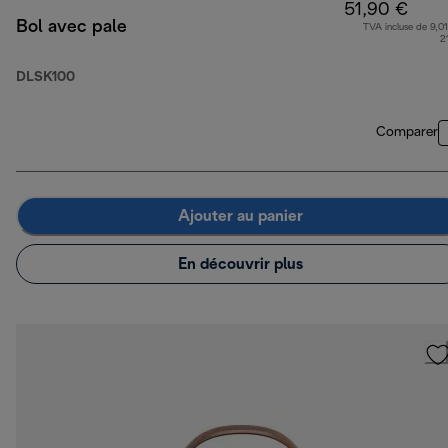
51,90 €
Bol avec pale
TVA incluse de 9,01
2
DLSK100
Comparer
Ajouter au panier
En découvrir plus