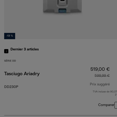
-13 %
Dernier 3
articles
SÉRIE DD
519,00 €
Tasciugo Ariadry
599,99 €
Prix suggéré
DD230P
TVA incluse de 90,07
prix
2
Comparer