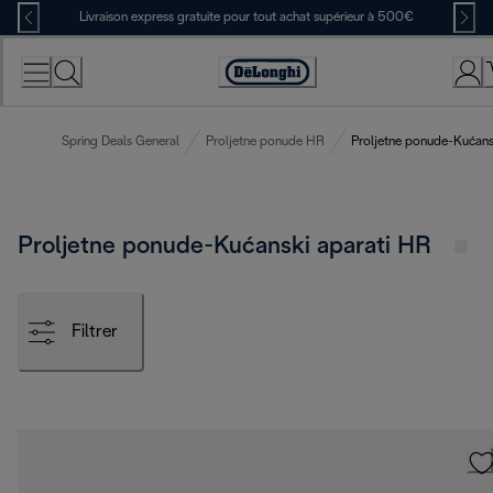
Skip
Livraison express gratuite pour tout achat supérieur à 500€
to
Content
Déclaration
d'accessibilité
Spring Deals General
Proljetne ponude HR
Proljetne ponude-Kućans
Proljetne ponude-Kućanski aparati HR
Filtrer