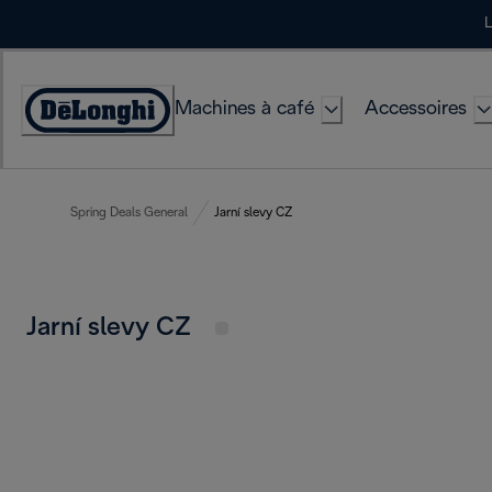
Skip
L
to
Content
Machines à café
Accessoires
Déclaration
d'accessibilité
Spring Deals General
Jarní slevy CZ
Jarní slevy CZ