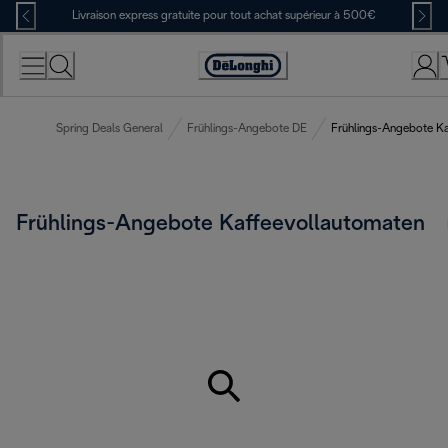
Skip
Livraison express gratuite pour tout achat supérieur à 500€
to
Content
Déclaration
d'accessibilité
Spring Deals General
Frühlings-Angebote DE
Frühlings-Angebote K
Frühlings-Angebote Kaffeevollautomaten