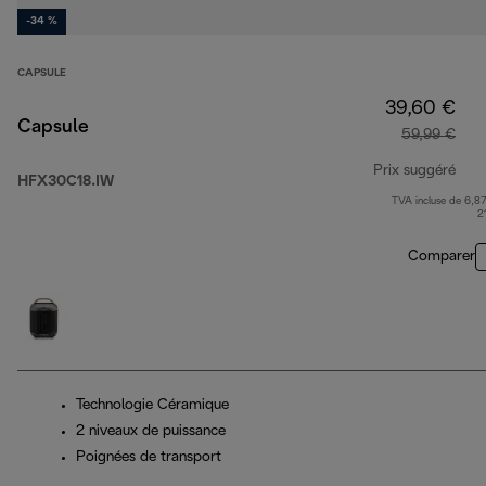
-34 %
CAPSULE
39,60 €
Capsule
59,99 €
Prix suggéré
HFX30C18.IW
TVA incluse de 6,87
prix
2
Comparer
Technologie Céramique
2 niveaux de puissance
Poignées de transport