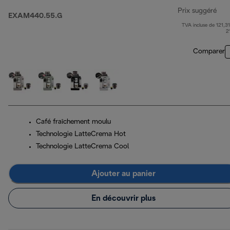
Prix suggéré
EXAM440.55.G
TVA incluse de 121,31
pri
2
Comparer
Café fraîchement moulu
Technologie LatteCrema Hot
Technologie LatteCrema Cool
Ajouter au panier
En découvrir plus