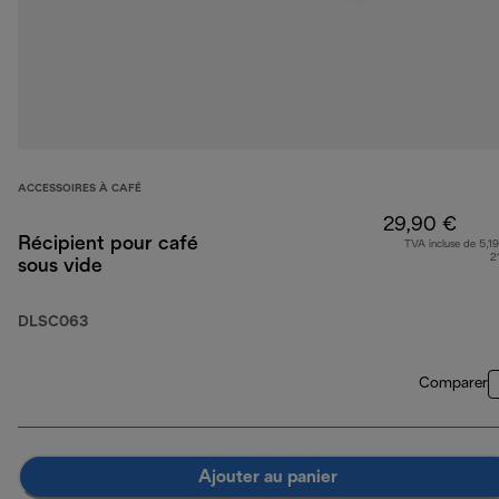
ACCESSOIRES À CAFÉ
29,90 €
Récipient pour café
TVA incluse de 5,19
2
sous vide
DLSC063
Comparer
Ajouter au panier