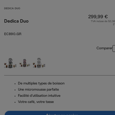
DEDICA DUO
299,99 €
Dedica Duo
TVA incluse de 52,06
2
EC890.GR
Comparer
De multiples types de boisson
Une micromousse parfaite
Facilité d’utilisation intuitive
Votre café, votre tasse