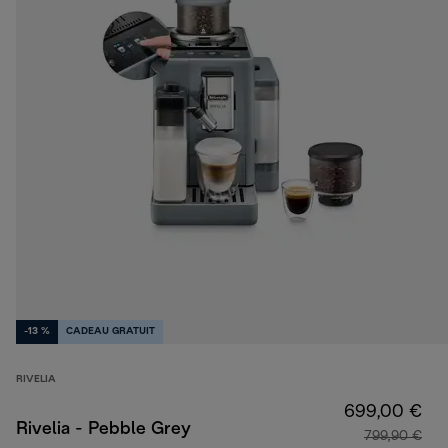
-13 %
CADEAU GRATUIT
RIVELIA
699,00 €
Rivelia - Pebble Grey
799,90 €