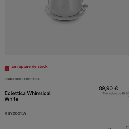
En rupture de stock
BOUILLOIRES ECLETTICA
89,90 €
Eclettica Whimsical
TVA incluse de 15,60
2
White
KBY2001.W