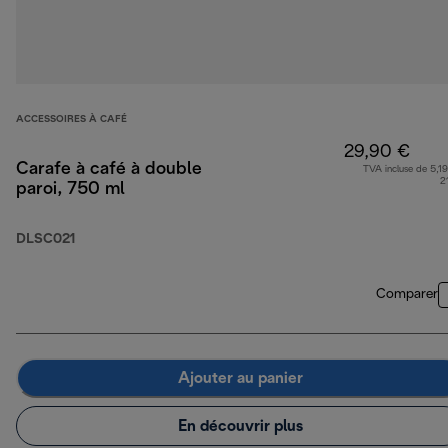
ACCESSOIRES À CAFÉ
29,90 €
Carafe à café à double
TVA incluse de 5,19
2
paroi, 750 ml
DLSC021
Comparer
Ajouter au panier
En découvrir plus