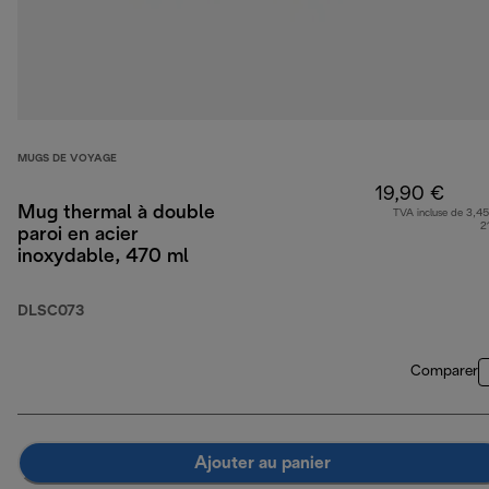
MUGS DE VOYAGE
19,90 €
Mug thermal à double
TVA incluse de 3,45
2
paroi en acier
inoxydable, 470 ml
DLSC073
Comparer
Ajouter au panier