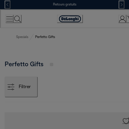
Skip
Retours gratuits
to
Content
Déclaration
d'accessibilité
Specials
Perfetto Gifts
Perfetto Gifts
Filtrer