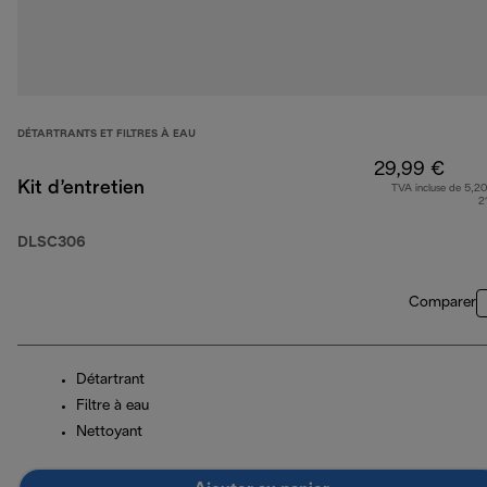
DÉTARTRANTS ET FILTRES À EAU
29,99 €
Kit d’entretien
TVA incluse de 5,20
2
DLSC306
Comparer
Détartrant
Filtre à eau
Nettoyant