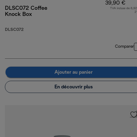
39,90 €
DLSC072 Coffee
TVA incluse de 6,92
2
Knock Box
DLSC072
Comparer
Ajouter au panier
En découvrir plus