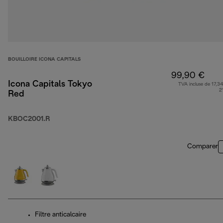
BOUILLOIRE ICONA CAPITALS
99,90 €
Icona Capitals Tokyo
TVA incluse de 17,34
2
Red
KBOC2001.R
Comparer
Filtre anticalcaire