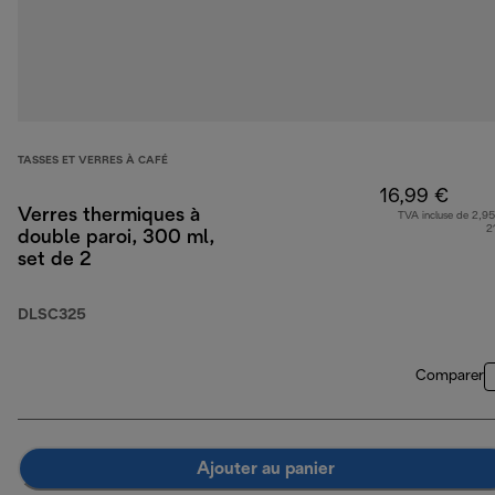
TASSES ET VERRES À CAFÉ
16,99 €
Verres thermiques à
TVA incluse de 2,95
2
double paroi, 300 ml,
set de 2
DLSC325
Comparer
Ajouter au panier