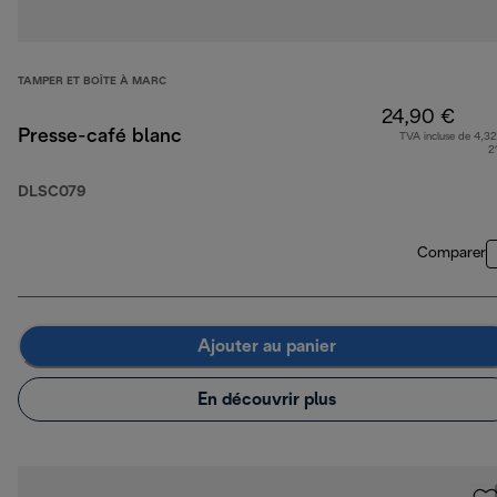
TAMPER ET BOÎTE À MARC
24,90 €
Presse-café blanc
TVA incluse de 4,32
2
DLSC079
Comparer
Ajouter au panier
En découvrir plus