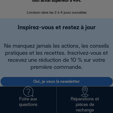
tout achat supérieur à 49€
30 jours pour 
Livraison dans les 2 à 4 jours ouvrables
Inspirez-vous et restez à jour
Ne manquez jamais les actions, les conseils
pratiques et les recettes. Inscrivez-vous et
recevez une réduction de 10 % sur votre
première commande.
Oui, je veux la newsletter
Foire aux
Réparations et
questions
pièces de
rechange