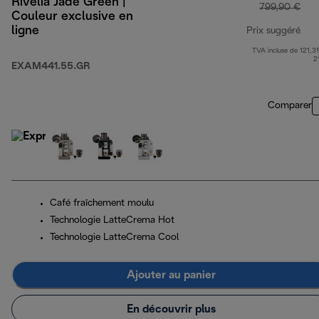
Rivelia Jade Green |
799,90 €
Couleur exclusive en
ligne
Prix suggéré
TVA incluse de 121,31
pri
2
EXAM441.55.GR
Comparer
Café fraîchement moulu
Technologie LatteCrema Hot
Technologie LatteCrema Cool
Ajouter au panier
En découvrir plus