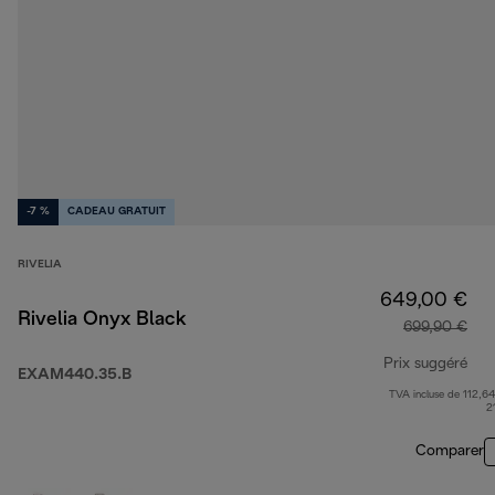
-7 %
CADEAU GRATUIT
RIVELIA
649,00 €
Rivelia Onyx Black
699,90 €
Prix suggéré
EXAM440.35.B
TVA incluse de 112,64
pri
2
Comparer