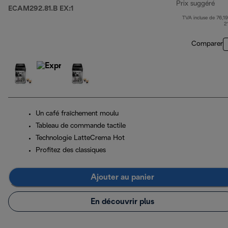
Prix suggéré
ECAM292.81.B EX:1
TVA incluse de 76,19
pri
2
Comparer
Un café fraîchement moulu
Tableau de commande tactile
Technologie LatteCrema Hot
Profitez des classiques
Ajouter au panier
En découvrir plus