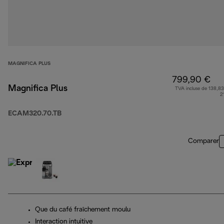
MAGNIFICA PLUS
799,90 €
Magnifica Plus
TVA incluse de 138,83
2
ECAM320.70.TB
Comparer
Que du café fraîchement moulu
Interaction intuitive