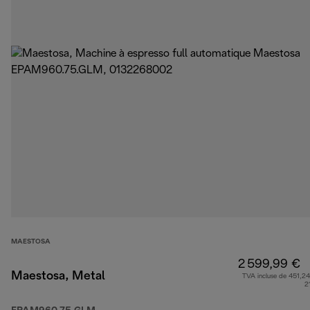
MAESTOSA
2 599,99 €
Maestosa, Metal
TVA incluse de 451,24
2