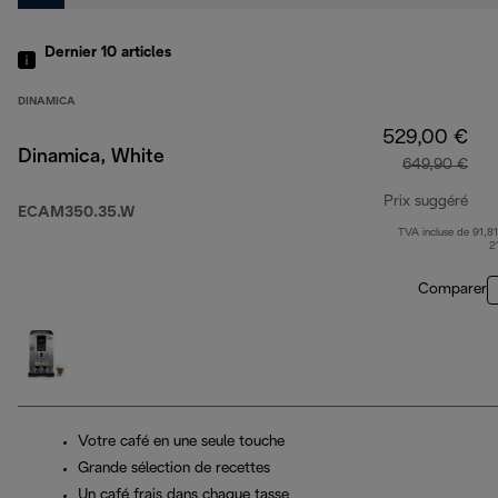
Dernier 10
articles
DINAMICA
529,00 €
Dinamica, White
649,90 €
Prix suggéré
ECAM350.35.W
TVA incluse de 91,81
prix
2
Comparer
Votre café en une seule touche
Grande sélection de recettes
Un café frais dans chaque tasse