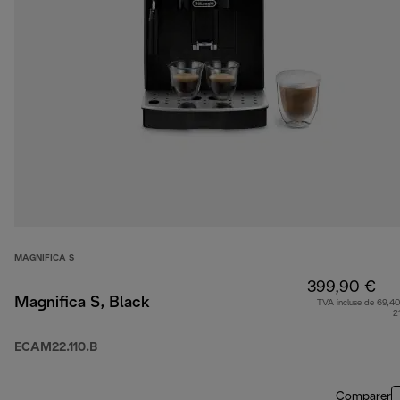
MAGNIFICA S
399,90 €
Magnifica S, Black
TVA incluse de 69,40
2
ECAM22.110.B
Comparer