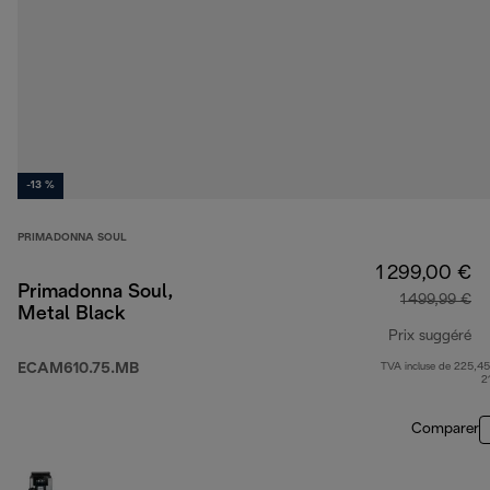
-13 %
PRIMADONNA SOUL
1 299,00 €
Primadonna Soul,
1 499,99 €
Metal Black
Prix suggéré
ECAM610.75.MB
TVA incluse de 225,45
pr
2
Comparer