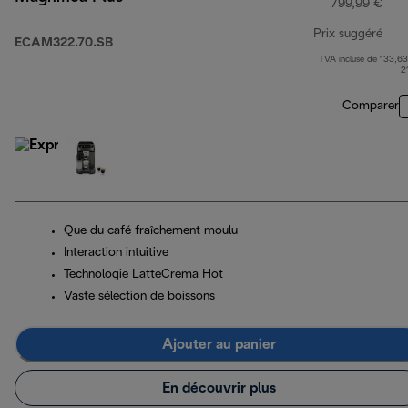
799,99 €
Prix suggéré
ECAM322.70.SB
TVA incluse de 133,63
prix
2
Comparer
Que du café fraîchement moulu
Interaction intuitive
Technologie LatteCrema Hot
Vaste sélection de boissons
Ajouter au panier
En découvrir plus