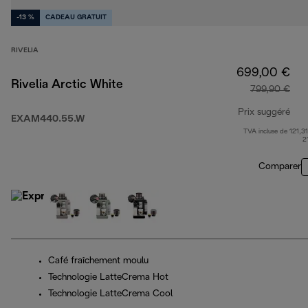
-13 %
CADEAU GRATUIT
RIVELIA
699,00 €
Rivelia Arctic White
799,90 €
Prix suggéré
EXAM440.55.W
TVA incluse de 121,31
pri
2
Comparer
Café fraîchement moulu
Technologie LatteCrema Hot
Technologie LatteCrema Cool