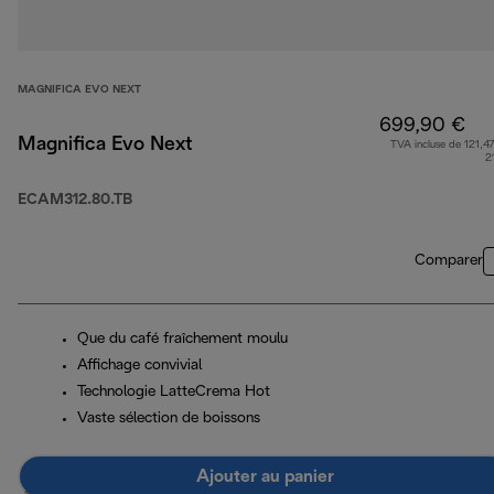
MAGNIFICA EVO NEXT
699,90 €
Magnifica Evo Next
TVA incluse de 121,47
2
ECAM312.80.TB
Comparer
Que du café fraîchement moulu
Affichage convivial
Technologie LatteCrema Hot
Vaste sélection de boissons
Ajouter au panier