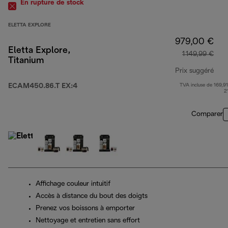
En rupture de stock
ELETTA EXPLORE
979,00 €
Eletta Explore,
1 149,99 €
Titanium
Prix suggéré
ECAM450.86.T EX:4
TVA incluse de 169,91
prix
2
Comparer
Affichage couleur intuitif
Accès à distance du bout des doigts
Prenez vos boissons à emporter
Nettoyage et entretien sans effort