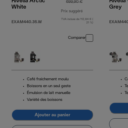
Rivelia Arctic
Rivelia
699,90 €
White
Grey
Prix suggéré
TVA incluse de 112,64 € (
prix original 699,90 €
EXAM440.35.W
EXAM440
21 %)
Comparer
Café fraîchement moulu
C
Boissons en un seul geste
T
Émulsion de lait manuelle
T
Variété des boissons
Ajouter au panier