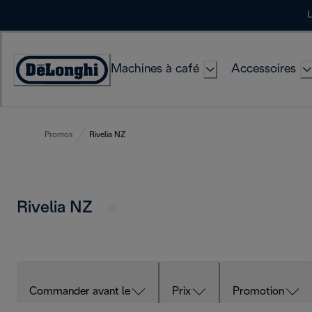
Skip
L
to
Content
Machines à café
Accessoires
Déclaration
d'accessibilité
Promos
Rivelia NZ
Rivelia NZ
Commander avant le
Prix
Promotion