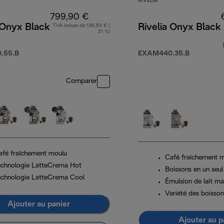
RIVELIA
799,90 €
 Onyx Black
Rivelia Onyx Black
TVA incluse de 138,83 € (
21 %)
.55.B
EXAM440.35.B
Comparer
afé fraîchement moulu
Café fraîchement 
echnologie LatteCrema Hot
Boissons en un seul
echnologie LatteCrema Cool
Émulsion de lait ma
Variété des boisson
Ajouter au panier
Ajouter au p