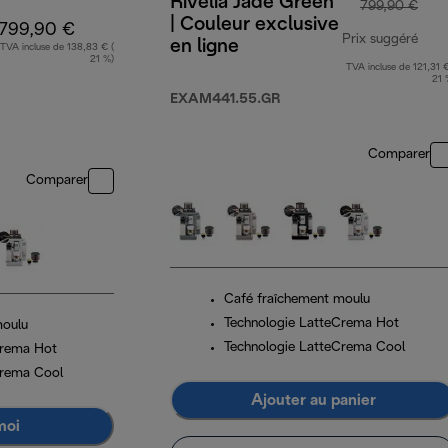
Rivelia Jade Green
799,90 €
| Couleur exclusive
799,90 €
Prix suggéré
en ligne
TVA incluse de 138,83 € (
21 %)
TVA incluse de 121,31 €
prix
21 
EXAM441.55.GR
Comparer
Comparer
Café fraîchement moulu
Technologie LatteCrema Hot
moulu
Technologie LatteCrema Cool
Crema Hot
Crema Cool
Ajouter au panier
moi