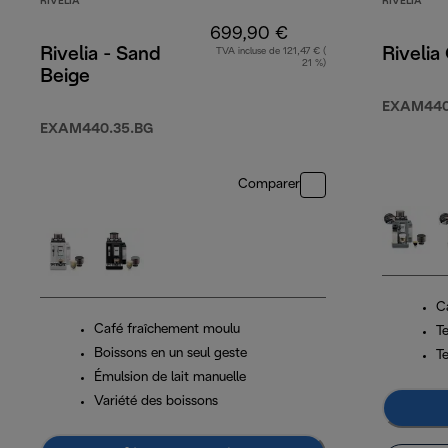
RIVELIA
RIVELIA
699,90 €
Rivelia - Sand
Rivelia
TVA incluse de 121,47 € (
21 %)
Beige
EXAM440
EXAM440.35.BG
Comparer
C
Café fraîchement moulu
T
Boissons en un seul geste
T
Émulsion de lait manuelle
Variété des boissons