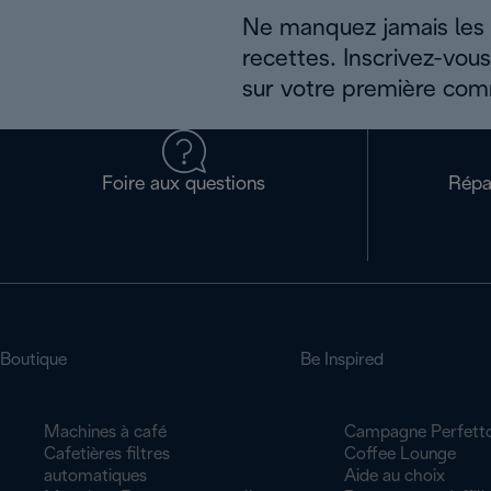
Ne manquez jamais les a
recettes. Inscrivez-vou
sur votre première co
Foire aux questions
Répa
Boutique
Be Inspired
Machines à café
Campagne Perfett
Cafetières filtres
Coffee Lounge
automatiques
Aide au choix