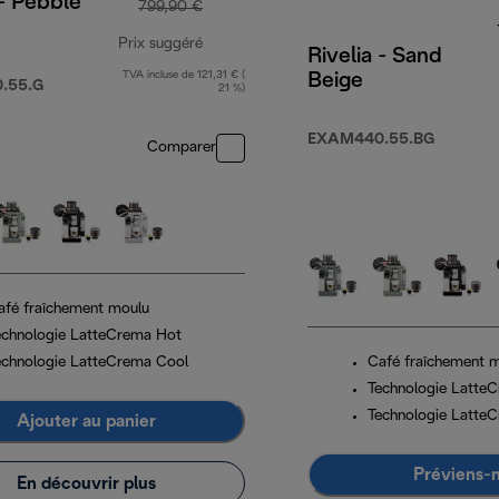
 - Pebble
799,90 €
Prix suggéré
Rivelia - Sand
TVA incluse de 121,31 € (
Beige
prix original 799,90 €
.55.G
21 %)
EXAM440.55.BG
Comparer
afé fraîchement moulu
echnologie LatteCrema Hot
echnologie LatteCrema Cool
Café fraîchement 
Technologie Latte
Technologie Latte
Ajouter au panier
Préviens-
En découvrir plus