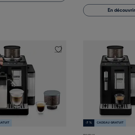
En découvrir
ATUIT
-7 %
CADEAU GRATUIT