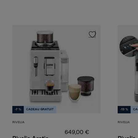
-7 %
CADEAU GRATUIT
-13 %
CA
RIVELIA
RIVELIA
649,00 €