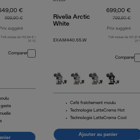
RIVELIA
649,00 €
699,00 €
Rivelia Arctic
699,90 €
799,90 €
White
Prix suggéré
Prix suggéré
TVA incluse de 112,64 € (
TVA incluse de 121,31 €
prix original 699,90 €
prix
EXAM440.55.W
21 %)
21 
Comparer
Comparer
moulu
Café fraîchement moulu
 geste
Technologie LatteCrema Hot
nuelle
Technologie LatteCrema Cool
s
Ajouter au panier
anier