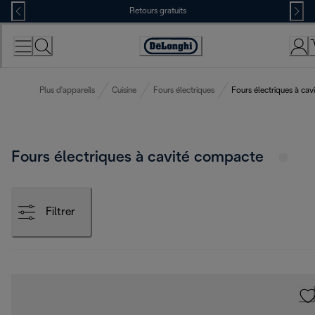
Skip
Retours gratuits
to
Content
Déclaration
d'accessibilité
Plus d'appareils
Cuisine
Fours électriques
Fours électriques à ca
Fours électriques à cavité compacte
Filtrer