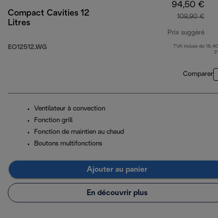
94,50 €
Compact Cavities 12
109,90 €
Litres
Prix suggéré
EO12512.WG
TVA incluse de 16,40
prix
2
Comparer
Ventilateur à convection
Fonction grill
Fonction de maintien au chaud
Boutons multifonctions
Ajouter au panier
En découvrir plus