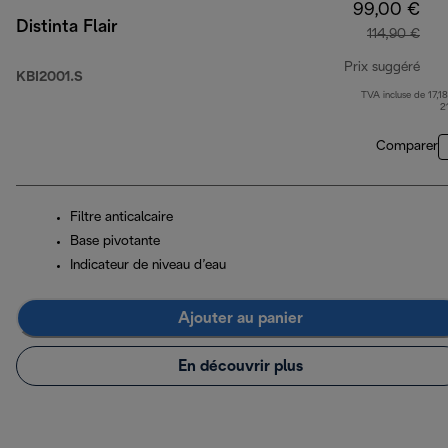
99,00 €
Distinta Flair
114,90 €
Prix suggéré
KBI2001.S
TVA incluse de 17,18
prix
2
Comparer
Filtre anticalcaire
Base pivotante
Indicateur de niveau d’eau
Ajouter au panier
En découvrir plus