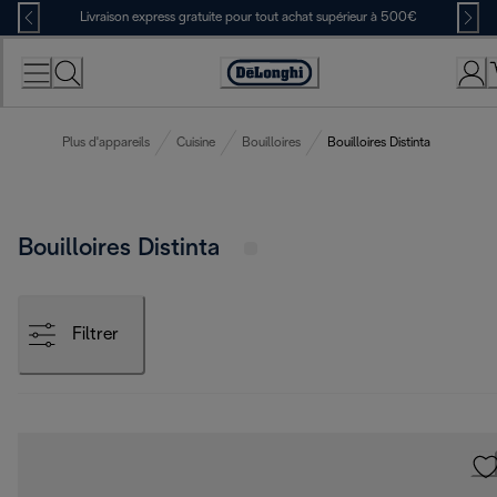
Skip
Livraison express gratuite pour tout achat supérieur à 500€
to
Content
Déclaration
d'accessibilité
Plus d'appareils
Cuisine
Bouilloires
Bouilloires Distinta
Bouilloires Distinta
Filtrer