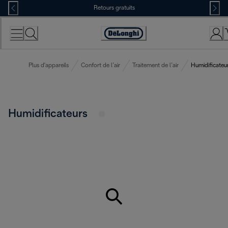
Skip
Retours gratuits
to
Content
Déclaration
d'accessibilité
Plus d'appareils
Confort de l’air
Traitement de l’air
Humidificateu
Humidificateurs