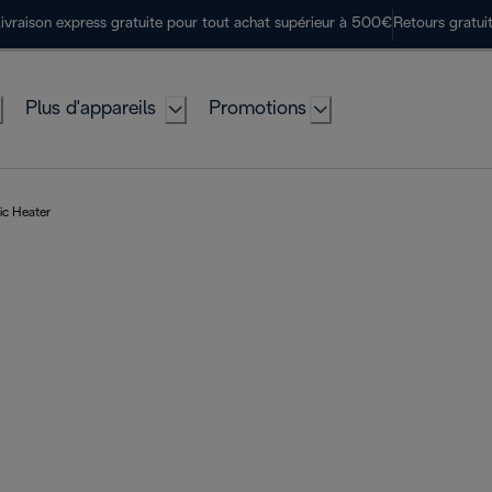
ivraison express gratuite pour tout achat supérieur à 500€
Retours gratui
Plus d'appareils
Promotions
ic Heater