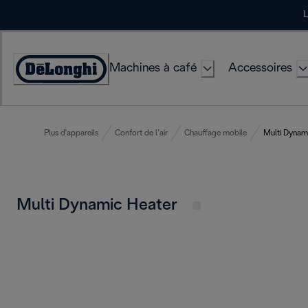
Skip
L
to
Content
Machines à café
Accessoires
Déclaration
d'accessibilité
Plus d'appareils
Confort de l’air
Chauffage mobile
Multi Dynam
Multi Dynamic Heater