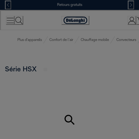
Skip
Retours gratuits
to
Content
Déclaration
d'accessibilité
Plus d'appareils
Confort de l’air
Chauffage mobile
Convecteurs
Série HSX