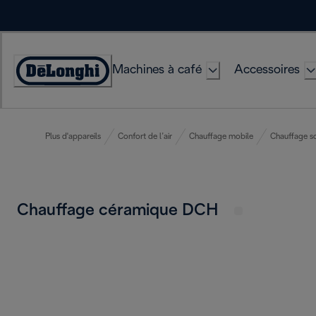
Skip
to
Content
Machines à café
Accessoires
Déclaration
d'accessibilité
Plus d'appareils
Confort de l’air
Chauffage mobile
Chauffage so
Chauffage céramique DCH