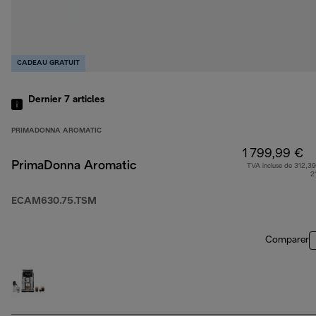
CADEAU GRATUIT
Dernier 7
articles
PRIMADONNA AROMATIC
1 799,99 €
PrimaDonna Aromatic
TVA incluse de 312,39
2
ECAM630.75.TSM
Comparer