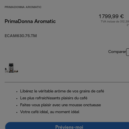
PRIMADONNA AROMATIC
1 799,99 €
PrimaDonna Aromatic
TVA incluse de 312,39
2
ECAM630.75.TM
Comparer
Libérez le véritable arôme de vos grains de café
Les plus rafraîchissants plaisirs du café
Faites-vous plaisir avec une mousse onctueuse
Votre café idéal, au moment idéal
Préviens-moi