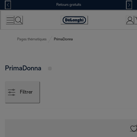
Skip
Retours gratuits
to
Content
Déclaration
d'accessibilité
Pages thématiques
PrimaDonna
PrimaDonna
Filtrer