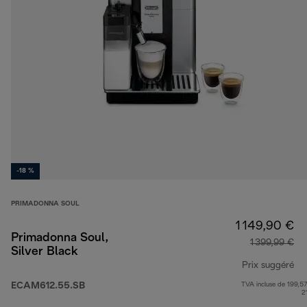
-18 %
PRIMADONNA SOUL
1 149,90 €
Primadonna Soul,
1 399,99 €
Silver Black
Prix suggéré
ECAM612.55.SB
TVA incluse de 199,57
pr
2