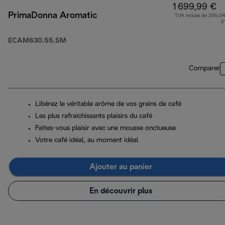
1 699,99 €
PrimaDonna Aromatic
TVA incluse de 295,04
2
ECAM630.55.SM
Comparer
Libérez le véritable arôme de vos grains de café
Les plus rafraîchissants plaisirs du café
Faites-vous plaisir avec une mousse onctueuse
Votre café idéal, au moment idéal
Ajouter au panier
En découvrir plus