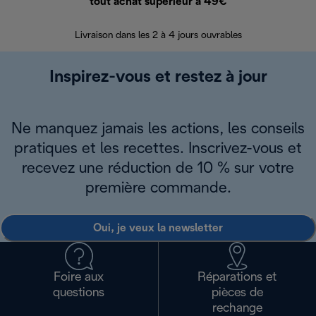
tout achat supérieur à 49€
30 jours pour 
Livraison dans les 2 à 4 jours ouvrables
Inspirez-vous et restez à jour
Ne manquez jamais les actions, les conseils
pratiques et les recettes. Inscrivez-vous et
recevez une réduction de 10 % sur votre
première commande.
Oui, je veux la newsletter
Foire aux
Réparations et
questions
pièces de
rechange