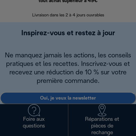
tout achat supérieur à 49€
30 jours pour 
Livraison dans les 2 à 4 jours ouvrables
Inspirez-vous et restez à jour
Ne manquez jamais les actions, les conseils
pratiques et les recettes. Inscrivez-vous et
recevez une réduction de 10 % sur votre
première commande.
Oui, je veux la newsletter
Foire aux
Réparations et
questions
pièces de
rechange