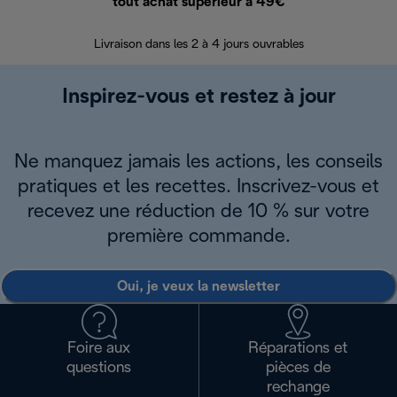
tout achat supérieur à 49€
30 jours pour 
Livraison dans les 2 à 4 jours ouvrables
Inspirez-vous et restez à jour
Ne manquez jamais les actions, les conseils
pratiques et les recettes. Inscrivez-vous et
recevez une réduction de 10 % sur votre
première commande.
Oui, je veux la newsletter
Foire aux
Réparations et
questions
pièces de
rechange