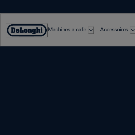
Skip
to
Content
Machines à café
Accessoires
Déclaration
d'accessibilité