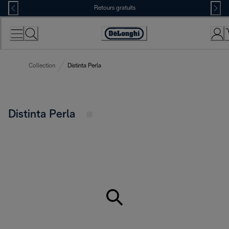
Skip
Retours gratuits
to
Content
Déclaration
d'accessibilité
Collection
Distinta Perla
Distinta Perla