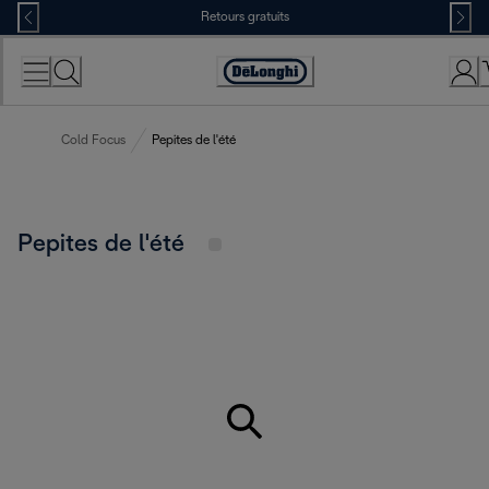
Skip
Retours gratuits
to
Content
Déclaration
d'accessibilité
Cold Focus
Pepites de l'été
Pepites de l'été