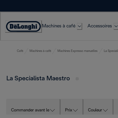
Skip
to
Content
Machines à café
Accessoires
Déclaration
d'accessibilité
Café
Machines à café
Machines Expresso manuelles
La Special
La Specialista Maestro
Commander avant le
Prix
Couleur