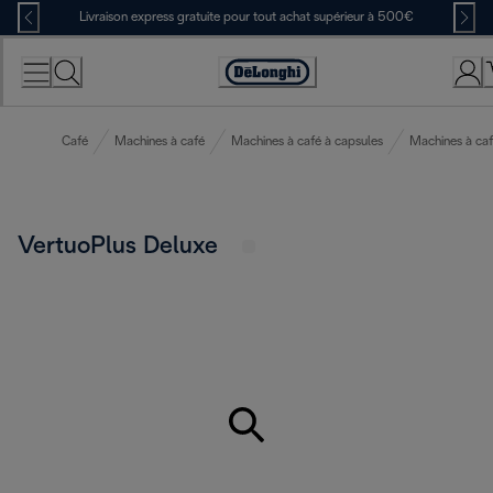
Skip
Livraison express gratuite pour tout achat supérieur à 500€
to
Content
Déclaration
d'accessibilité
Café
Machines à café
Machines à café à capsules
Machines à ca
VertuoPlus Deluxe