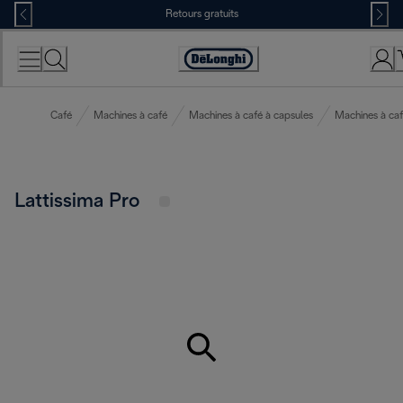
Skip
Retours gratuits
to
Content
Déclaration
d'accessibilité
Café
Machines à café
Machines à café à capsules
Machines à ca
Lattissima Pro