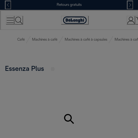
Skip
Retours gratuits
to
Content
Déclaration
d'accessibilité
Café
Machines à café
Machines à café à capsules
Machines à ca
Essenza Plus